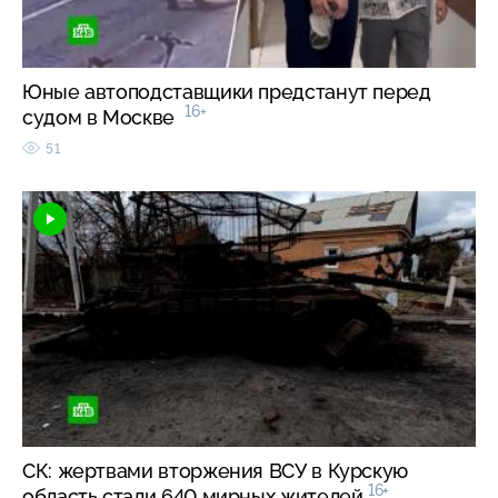
Юные автоподставщики предстанут перед
16+
судом в Москве
51
СК: жертвами вторжения ВСУ в Курскую
16+
область стали 640 мирных жителей