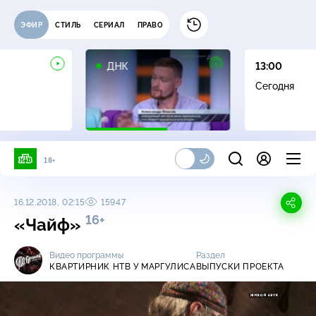
ЭФИР
СТИЛЬ
СЕРИАЛ
ПРАВО
16+
ДНК
13:00
Сегодня
18+
16.12.2018, 02:15
15947
16+
«Чайф»
Видео программы
Раздел
КВАРТИРНИК НТВ У МАРГУЛИСА
ВЫПУСКИ ПРОЕКТА