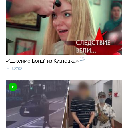
16+
«"Джеймс Бонд" из Кузнецка»
62752