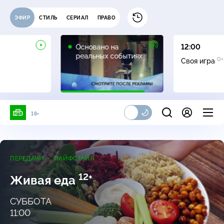
ЭФИР
СТИЛЬ
СЕРИАЛ
ПРАВО
16+
Основано на
12:00
реальных событиях
0+
Своя игра
18+
ПЕРЕДАЧИ
ЛАЙФСТАЙЛ
12+
Живая еда
СУББОТА
11:00