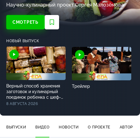
Научно-кулинарный
проект Сергея Малозёмова
СМОТРЕТЬ
НОВЫЙ ВЫПУСК
Верный способ хранения
Трейлер
заготовок и кулинарный
поединок ребенка с шеф-
поваром
8 АВГУСТА 2026
ВЫПУСКИ
ВИДЕО
НОВОСТИ
О ПРОЕКТЕ
АВТОР