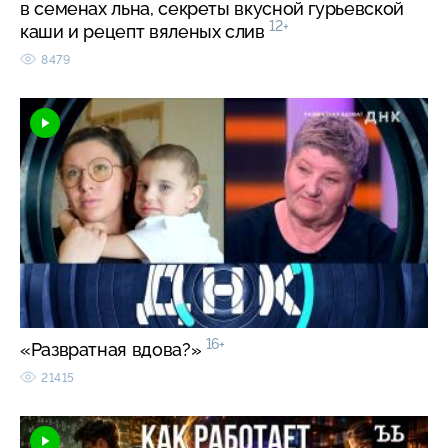
в семенах льна, секреты вкусной гурьевской
12+
каши и рецепт вяленых слив
8479
16+
«Развратная вдова?»
21415