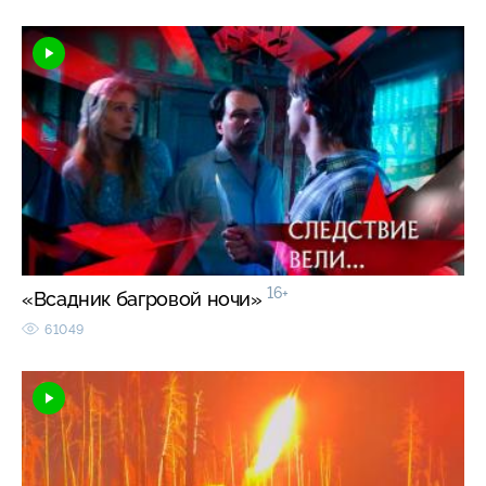
16+
«Всадник багровой ночи»
61049