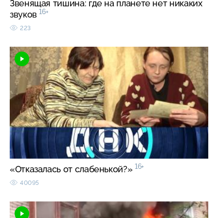
Звенящая тишина: где на планете нет никаких
16+
звуков
223
16+
«Отказалась от слабенькой?»
40095