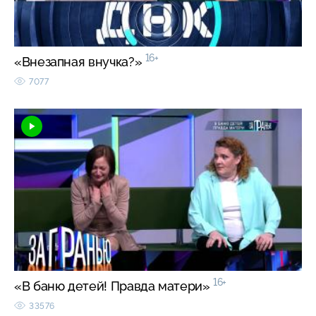
16+
«Внезапная внучка?»
7077
16+
«В баню детей! Правда матери»
33576