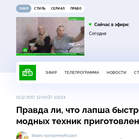
ЭФИР
СТИЛЬ
СЕРИАЛ
ПРАВО
21:30
22:35
Сейчас в эфире:
6+
16+
Неизвестная Россия
Темная лошадка
Сегодня
ЭФИР
ТЕЛЕПРОГРАММА
НОВОСТИ
С
16.12.2017, 12:00
10224
Правда ли, что лапша быстр
модных техник приготовлен
Видео программы
Раздел