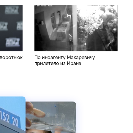
аворотнюк
По иноагенту Макаревичу
В
прилетело из Ирана
п