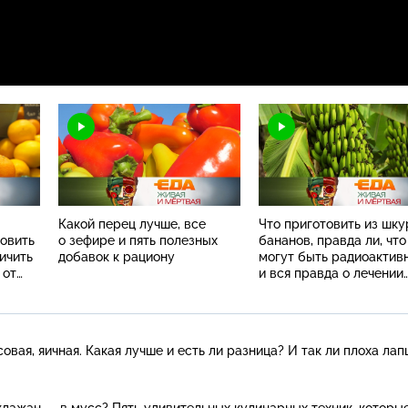
Какой перец лучше, все
Что приготовить из шку
товить
о зефире и пять полезных
бананов, правда ли, что
личить
добавок к рациону
могут быть радиоактив
 от
и вся правда о лечении
горчичниками
вая, яичная. Какая лучше и есть ли разница? И так ли плоха ла
аклажан — в мусс? Пять удивительных кулинарных техник, которы