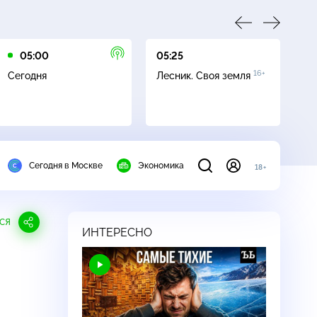
05:00
05:25
07
16+
Сегодня
Лесник. Своя земля
Се
Сегодня в Москве
Экономика
18+
СЯ
ИНТЕРЕСНО