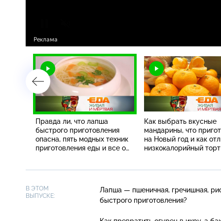
одукты,
Правда ли, что лапша
Как выбрать вкусные
т сыр
быстрого приготовления
мандарины, что приго
опасна, пять модных техник
на Новый год и как от
приготовления еды и все о
низкокалорийный торт
клюкве
обычного?
В ЭТОМ
Лапша — пшеничная, гречишная, рисо
ВЫПУСКЕ:
быстрого приготовления?
Как превратить огурец в икру, а б