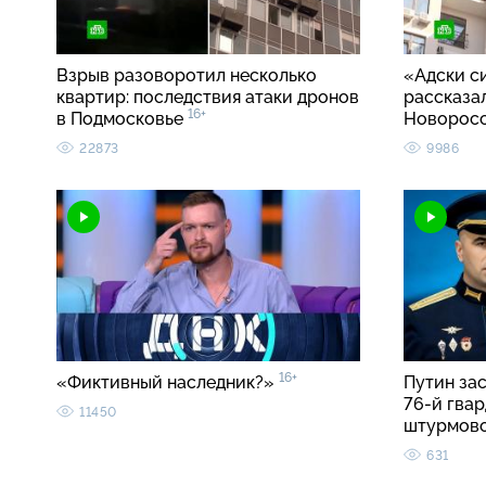
Взрыв разоворотил несколько
«Адски с
квартир: последствия атаки дронов
рассказал
16+
в Подмосковье
Новорос
22873
9986
16+
«Фиктивный наследник?»
Путин за
76-й гва
11450
штурмов
631