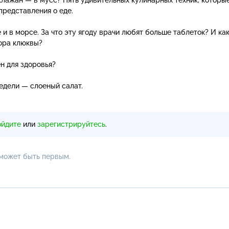
редставления о еде.
 и в морсе. За что эту ягоду врачи любят больше таблеток? И как
ора клюквы?
ен для здоровья?
едели — слоеный салат.
ойдите
или
зарегистрируйтесь
.
 может быть первым.