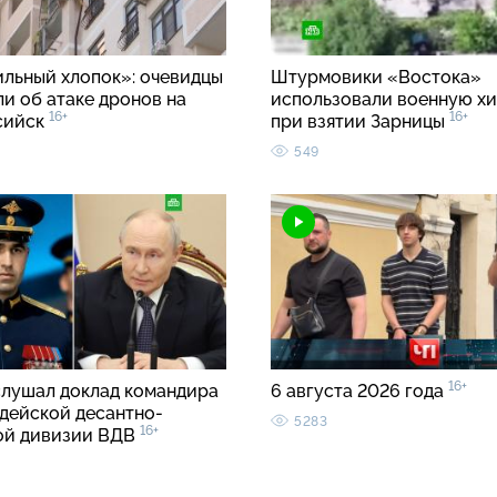
ильный хлопок»: очевидцы
Штурмовики «Востока»
и об атаке дронов на
использовали военную хи
16+
16+
сийск
при взятии Зарницы
549
16+
слушал доклад командира
6 августа 2026 года
рдейской десантно-
5283
16+
ой дивизии ВДВ