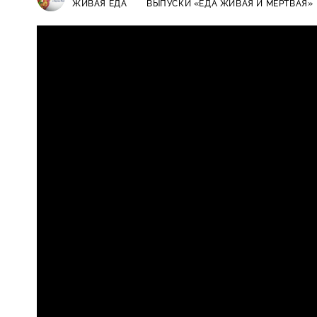
ЖИВАЯ ЕДА
ВЫПУСКИ «ЕДА ЖИВАЯ И МЁРТВАЯ»
Живая еда / Выпуски «Еда живая 
12+
приготовления опасна, пять мод