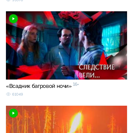
16+
«Всадник багровой ночи»
61049