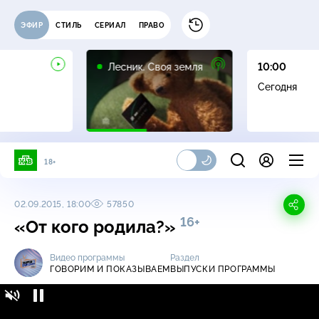
ЭФИР
СТИЛЬ
СЕРИАЛ
ПРАВО
16+
Лесник. Своя земля
10:00
Сегодня
18+
02.09.2015, 18:00
57850
16+
«От кого родила?»
Видео программы
Раздел
ГОВОРИМ И ПОКАЗЫВАЕМ
ВЫПУСКИ ПРОГРАММЫ
Говорим и показываем / Выпуски
16+