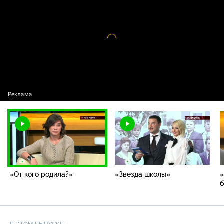
программы / «От кого родила?»
Видео
проигрыватель
загружается.
«От кого родила?»
«Звезда школы»
«