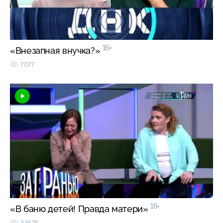
16+
«Внезапная внучка?»
7077
16+
«В баню детей! Правда матери»
33576