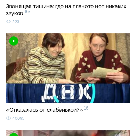
Звенящая тишина: где на планете нет никаких
16+
звуков
223
16+
«Отказалась от слабенькой?»
40095