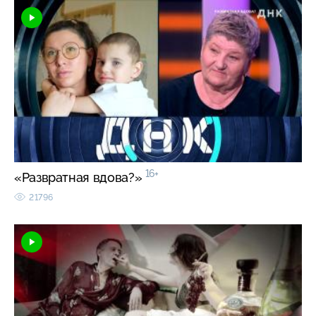
16+
«Развратная вдова?»
21796