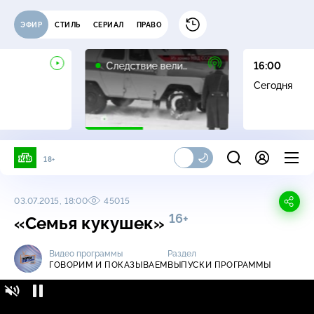
ЭФИР
СТИЛЬ
СЕРИАЛ
ПРАВО
16+
Следствие вели…
16:00
Сегодня
18+
03.07.2015, 18:00
45015
16+
«Семья кукушек»
Видео программы
Раздел
ГОВОРИМ И ПОКАЗЫВАЕМ
ВЫПУСКИ ПРОГРАММЫ
Говорим и показываем / Выпуски
16+