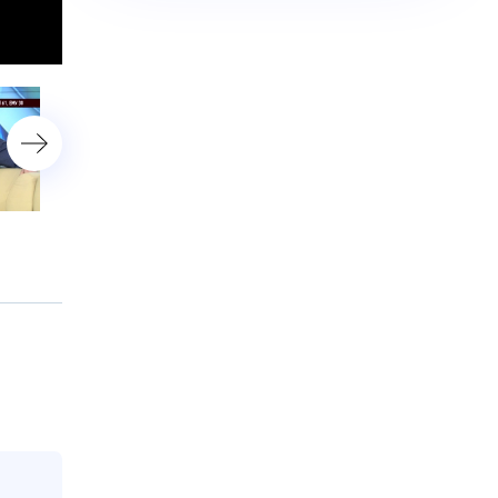
«Беглая дочь»
«Забили стрелку»