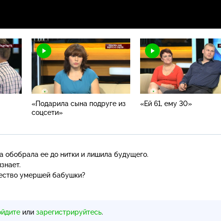
«Подарила сына подруге из
«Ей 61, ему 30»
соцсети»
та обобрала ее до нитки и лишила будущего.
знает.
щество умершей бабушки?
ойдите
или
зарегистрируйтесь
.