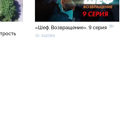
16+
«Шеф. Возвращение». 9 серия
трость
942999