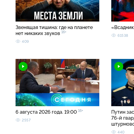
Звенящая тишина: где на планете
«Всадник
16+
нет никаких звуков
61538
409
16+
6 августа 2026 года. 19:00
Путин за
76-й гва
2557
штурмов
440