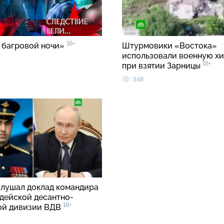
16+
 багровой ночи»
Штурмовики «Востока»
использовали военную хи
16+
при взятии Зарницы
348
слушал доклад командира
рдейской десантно-
16+
ой дивизии ВДВ