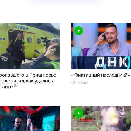
ропавшего в Приангерье
«Фиктивный наследник?
рассказал, как удалось
10982
16+
 тайге