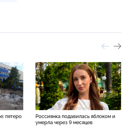
е: пятеро
Россиянка подавилась яблоком и
Ф
умерла через 9 месяцев
в