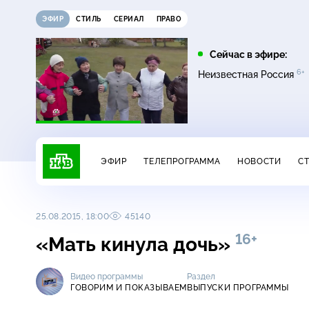
ЭФИР
СТИЛЬ
СЕРИАЛ
ПРАВО
13:45
16:00
Сейчас в эфире:
6+
Невский. Проверка на
Сегодня
Неизвестная Россия
16+
прочность
ЭФИР
ТЕЛЕПРОГРАММА
НОВОСТИ
С
25.08.2015, 18:00
45140
16+
«Мать кинула дочь»
Видео программы
Раздел
ГОВОРИМ И ПОКАЗЫВАЕМ
ВЫПУСКИ ПРОГРАММЫ