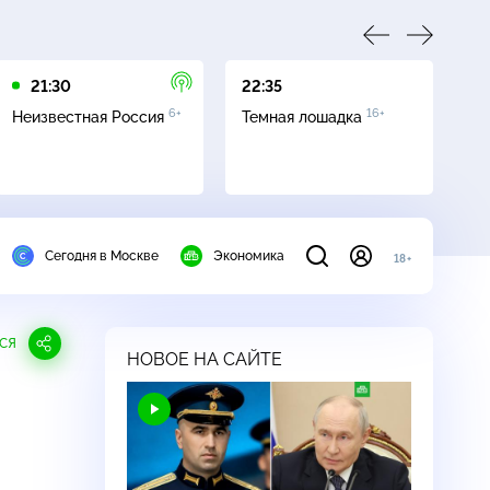
21:30
22:35
01
6+
16+
Неизвестная Россия
Темная лошадка
Ле
Сегодня в Москве
Экономика
18+
СЯ
НОВОЕ НА САЙТЕ