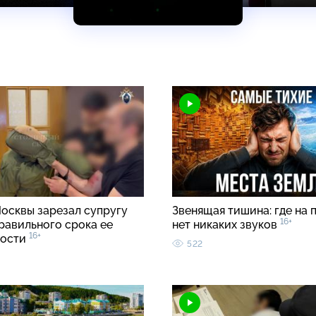
осквы зарезал супругу
Звенящая тишина: где на 
16+
равильного срока ее
нет никаких звуков
16+
ности
522