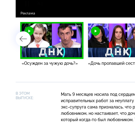
»
«Осужден за чужую дочь?»
«Дочь пропавшей сес
В ЭТОМ
Мать 9 месяцев носила под сердцем
ВЫПУСКЕ:
исправительных работ за неуплату
экс-супруга
сама призналась, что р
любовником, но настаивает, что до
который
когда-то
был любовником. 