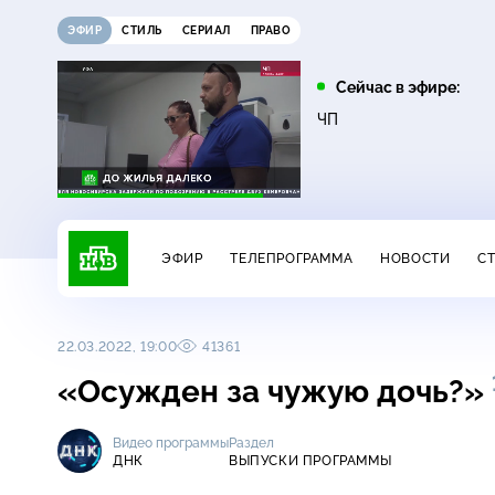
ЭФИР
СТИЛЬ
СЕРИАЛ
ПРАВО
05:25
07:00
Сейчас в эфире:
16+
Лесник. Своя земля
Сегодня
ЧП
ЭФИР
ТЕЛЕПРОГРАММА
НОВОСТИ
С
22.03.2022, 19:00
41361
«Осужден за чужую дочь?»
Видео программы
Раздел
ДНК
ВЫПУСКИ ПРОГРАММЫ