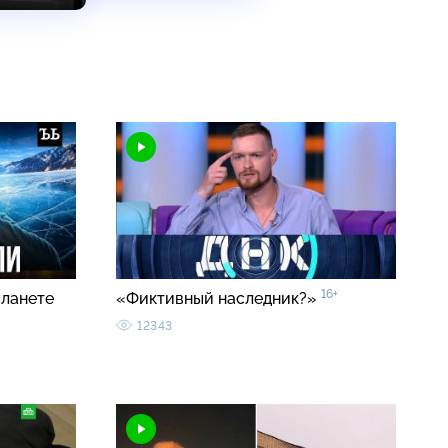
16+
планете
«Фиктивный наследник?»
12343