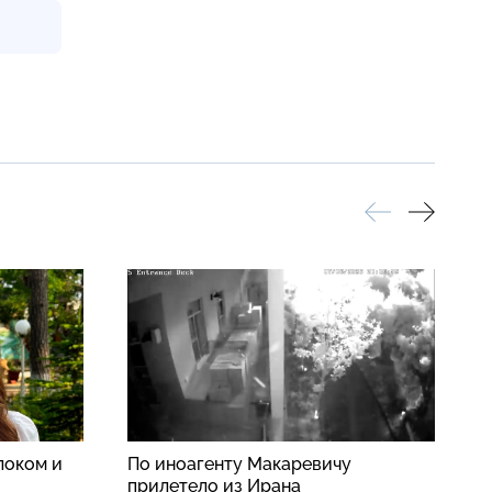
локом и
По иноагенту Макаревичу
Б
прилетело из Ирана
в