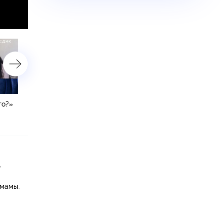
го?»
«Умершая сестра оказалась
«Талызина требует
братом?»
алименты!»
ь
 мамы,