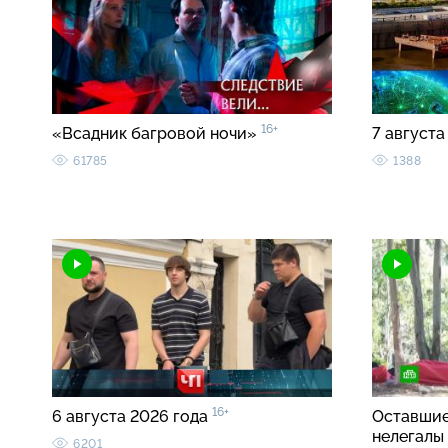
16+
«Всадник багровой ночи»
7 августа
61785
1388
16+
6 августа 2026 года
Оставшие
нелегалы
6201