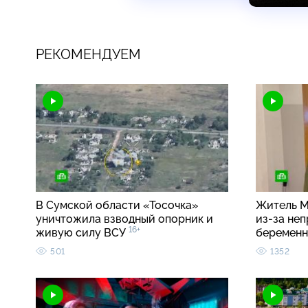
РЕКОМЕНДУЕМ
В Сумской области «Тосочка»
Житель М
уничтожила взводный опорник и
из-за неп
16+
живую силу ВСУ
беремен
501
1352