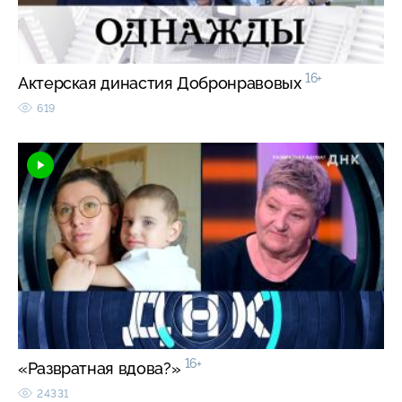
16+
Актерская династия Добронравовых
619
16+
«Развратная вдова?»
24331