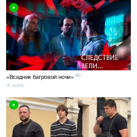
16+
«Всадник багровой ночи»
61324