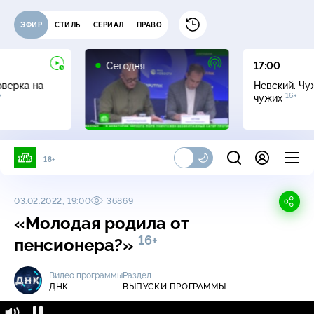
ЭФИР
СТИЛЬ
СЕРИАЛ
ПРАВО
Сегодня
17:00
оверка на
Невский. Чу
+
16+
чужих
18+
03.02.2022, 19:00
36869
«Молодая родила от
16+
пенсионера?»
Видео программы
Раздел
ДНК
ВЫПУСКИ ПРОГРАММЫ