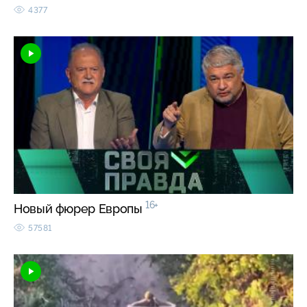
4377
16+
Новый фюрер Европы
57581