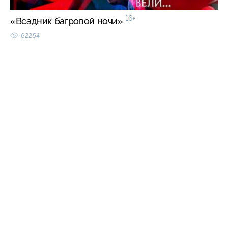
16+
«Всадник багровой ночи»
62254