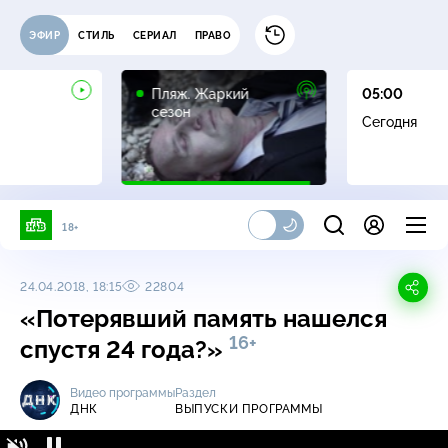
ЭФИР
СТИЛЬ
СЕРИАЛ
ПРАВО
16+
Пляж. Жаркий
05:00
сезон
Сегодня
18+
24.04.2018, 18:15
22804
«Потерявший память нашелся
16+
спустя 24 года?»
Видео программы
Раздел
ДНК
ВЫПУСКИ ПРОГРАММЫ