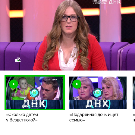
Загрузка
:
1.71%
/
Наст
«Сколько детей
«Подаренная дочь ищет
«
у бездетного?»
семью»
н