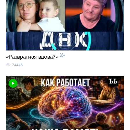
16+
«Развратная вдова?»
24446