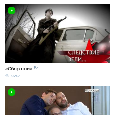
16+
«Оборотни»
73202