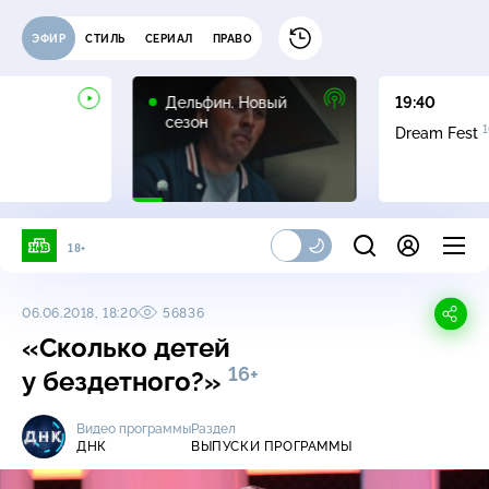
ЭФИР
СТИЛЬ
СЕРИАЛ
ПРАВО
16+
Дельфин. Новый
19:40
сезон
1
Dream Fest
18+
06.06.2018, 18:20
56836
«Сколько детей
16+
у бездетного?»
Видео программы
Раздел
ДНК
ВЫПУСКИ ПРОГРАММЫ