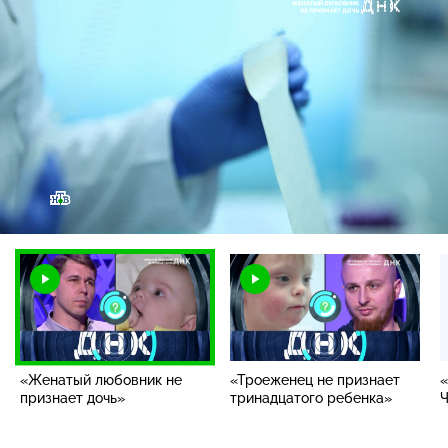
Загрузка
:
1.25%
/
Наст
«Женатый любовник не
«Троеженец не признает
«
признает дочь»
тринадцатого ребенка»