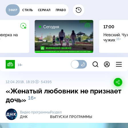
ЭФИР
СТИЛЬ
СЕРИАЛ
ПРАВО
Сегодня
17:00
оверка на
Невский. Чу
+
16+
чужих
18+
12.04.2018, 18:15
54395
«Женатый любовник не признает
16+
дочь»
Видео программы
Раздел
ДНК
ВЫПУСКИ ПРОГРАММЫ