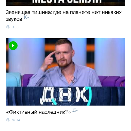
Звенящая тишина: где на планете нет никаких
16+
звуков
333
16+
«Фиктивный наследник?»
9874