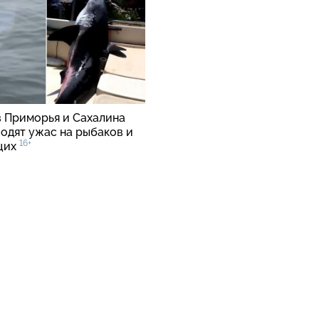
в Приморья и Сахалина
водят ужас на рыбаков и
16+
щих