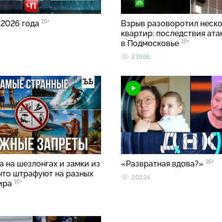
16+
 2026 года
Взрыв разоворотил неск
квартир: последствия ата
16+
в Подмосковье
23966
16+
 на шезлонгах и замки из
«Развратная вдова?»
 что штрафуют на разных
20224
16+
ира