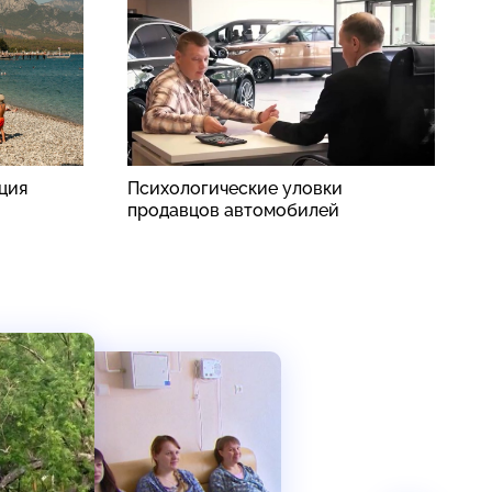
рция
Психологические уловки
В
продавцов автомобилей
ч