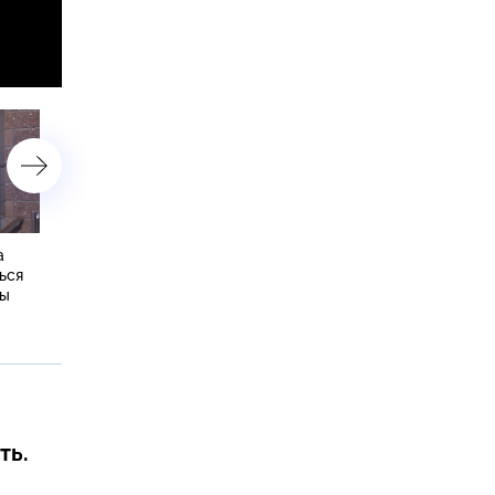
а
У берегов Приморья и
Минобороны РФ показал
ься
Сахалина акулы наводят
удары дронами по судам
ры
ужас на рыбаков и
грузами для ВСУ
отдыхающих
ть.