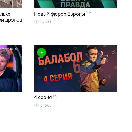
16+
олько
Новый фюрер Европы
ки дронов
57633
16+
4 серия
34505