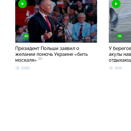
Президент Польши заявил о
У берего
желании помочь Украине «бить
акулы на
16+
москаля»
отдыхаю
2061
904