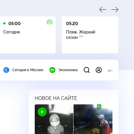
05:00
05:20
05
Сегодня
Пляж. Жаркий
По
16+
сезон
Сегодня в Москве
Экономика
18+
НОВОЕ НА САЙТЕ