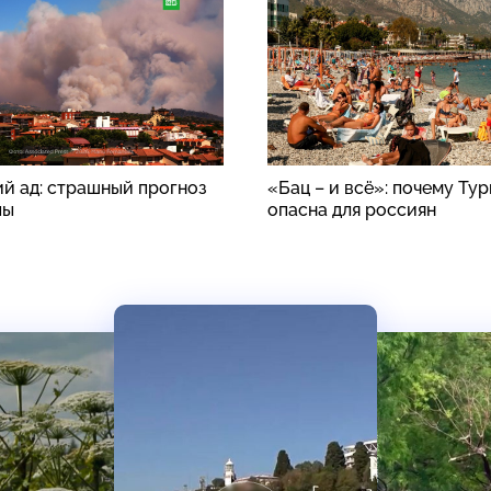
й ад: страшный прогноз
«Бац – и всё»: почему Ту
пы
опасна для россиян