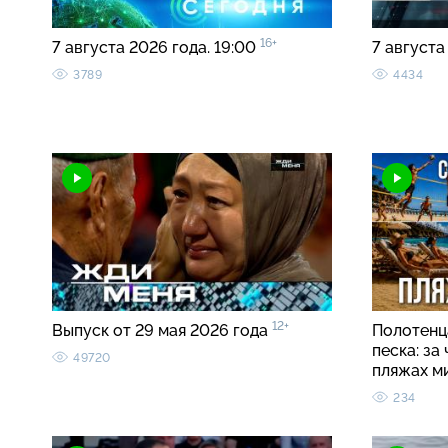
16+
7 августа 2026 года. 19:00
7 августа
3789
4434
12+
Выпуск от 29 мая 2026 года
Полотенца
песка: за
49720
пляжах м
234