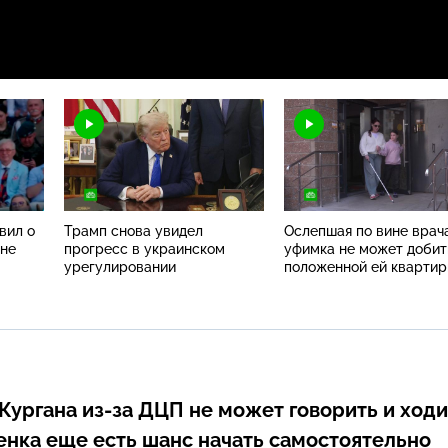
вил о
Трамп снова увидел
Ослепшая по вине врач
ине
прогресс в украинском
уфимка не может добит
урегулировании
положенной ей кварти
 Кургана
из-за
ДЦП не может говорить и ходи
бенка еще есть шанс начать самостоятельно