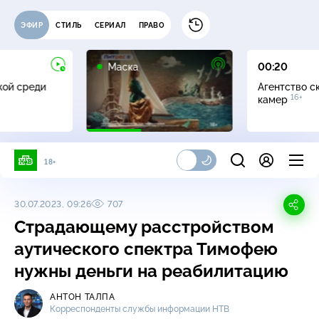
ЭФИР
СТИЛЬ
СЕРИАЛ
ПРАВО
12+
Маска
00:20
жой среди
Агентство с
16+
камер
18+
30.07.2023, 09:26
707
Страдающему расстройством
аутического спектра Тимофею
нужны деньги на реабилитацию
АНТОН ТАЛПА
Корреспонденты службы информации НТВ