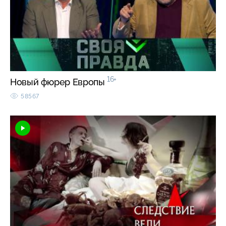
16+
Новый фюрер Европы
58567