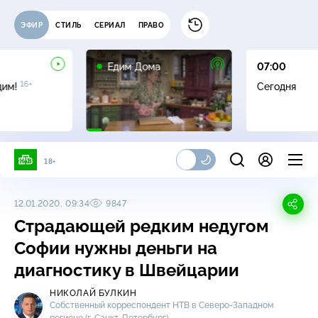
ЭФИР
СТИЛЬ
СЕРИАЛ
ПРАВО
0+
Едим Дома
07:00
16+
дим!
Сегодня
18+
12.01.2020, 09:34
9847
Страдающей редким недугом
Софии нужны деньги на
диагностику в Швейцарии
НИКОЛАЙ БУЛКИН
Собственный корреспондент НТВ в
Северо-Западном