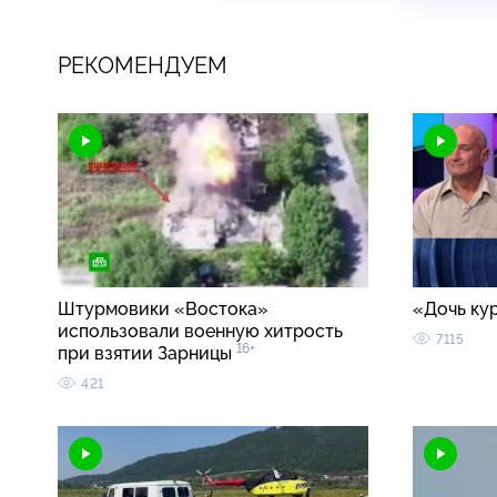
РЕКОМЕНДУЕМ
Штурмовики «Востока»
«Дочь ку
использовали военную хитрость
7115
16+
при взятии Зарницы
421