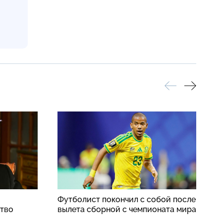
Футболист покончил с собой после
Р
ство
вылета сборной с чемпионата мира
з