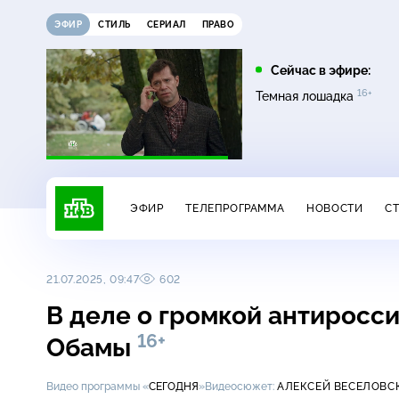
ЭФИР
СТИЛЬ
СЕРИАЛ
ПРАВО
16:00
17:00
Сейчас в эфире:
16+
на
Сегодня
Невский. Чужой среди
Темная лошадка
16+
чужих
ЭФИР
ТЕЛЕПРОГРАММА
НОВОСТИ
С
21.07.2025, 09:47
602
В деле о громкой антиросс
16+
Обамы
Видео программы «
СЕГОДНЯ
»
Видеосюжет:
АЛЕКСЕЙ ВЕСЕЛОВС