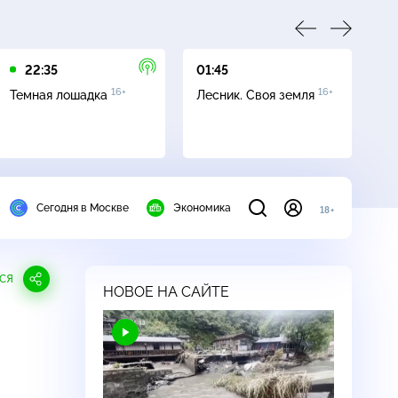
22:35
01:45
03
16+
16+
Темная лошадка
Лесник. Своя земля
Ут
Сегодня в Москве
Экономика
18+
СЯ
НОВОЕ НА САЙТЕ