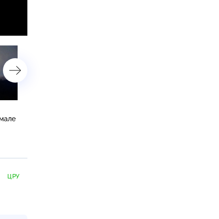
Документальный фильм
Оверчук: уровень
емале
«Уроки якутского» — в
самообеспеченности ЕА
00:30 на НТВ
по продовольствию
превышает 93%
ЦРУ