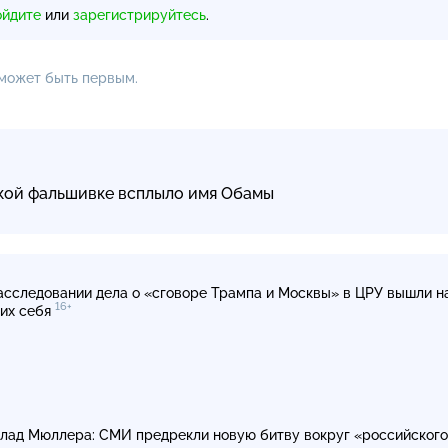
ойдите
или
зарегистрируйтесь
.
 может быть первым.
ской фальшивке всплыло имя Обамы
асследовании дела о «сговоре Трампа и Москвы» в ЦРУ вышли н
16+
их себя
лад Мюллера: СМИ предрекли новую битву вокруг «российског