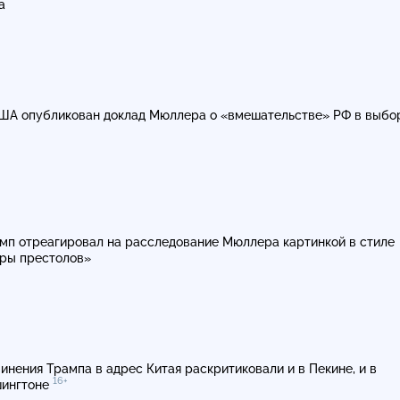
а
ША опубликован доклад Мюллера о «вмешательстве» РФ в выбо
мп отреагировал на расследование Мюллера картинкой в стиле
ры престолов»
инения Трампа в адрес Китая раскритиковали и в Пекине, и в
16+
ингтоне