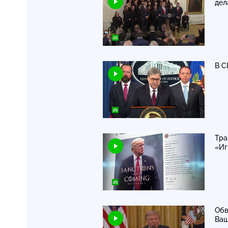
дел
В С
Тра
«Иг
Обв
Ваш