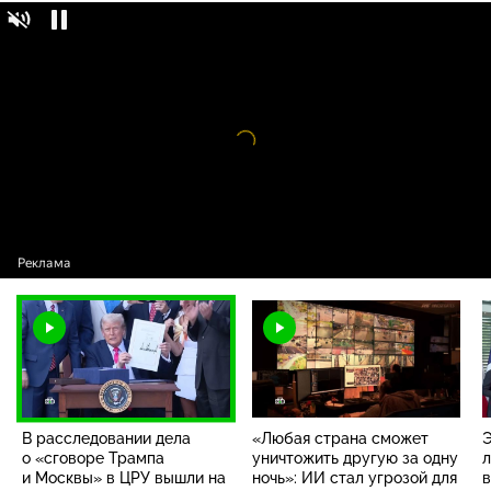
В расследовании дела о «сговоре Трампа
16+
и Москвы» в ЦРУ вышли на самих себя
Видео
проигрыватель
загружается.
В расследовании дела
«Любая страна сможет
Э
о «сговоре Трампа
уничтожить другую за одну
л
и Москвы» в ЦРУ вышли на
ночь»: ИИ стал угрозой для
в