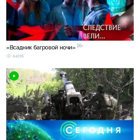
16+
«Всадник багровой ночи»
64195