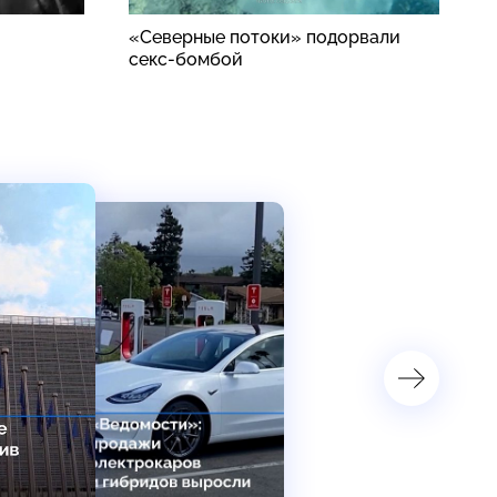
«Северные потоки» подорвали
П
секс-бомбой
п