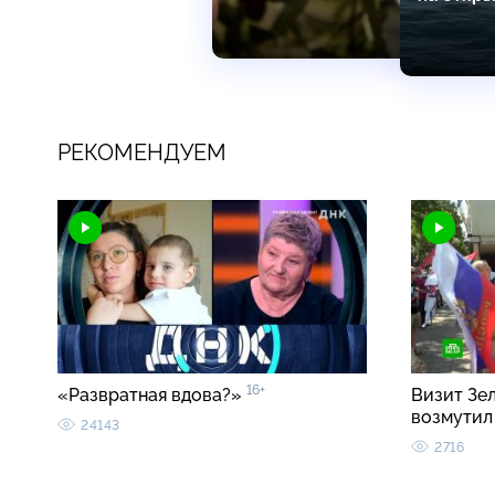
РЕКОМЕНДУЕМ
16+
«Развратная вдова?»
Визит Зе
возмутил
24143
2716