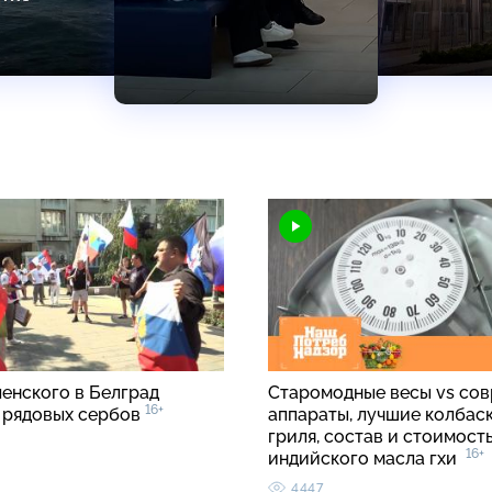
ленского в Белград
Старомодные весы vs со
16+
 рядовых сербов
аппараты, лучшие колбаск
гриля, состав и стоимост
16+
индийского масла гхи
4447