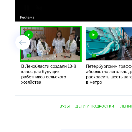
В Ленобласти создали 13-й
Петербургским граф
класс для будущих
абсолютно легально д
работников сельского
раскрасить шесть ваг
хозяйства
в метро
ВУЗЫ
ДЕТИ И ПОДРОСТКИ
ЛЕНИ