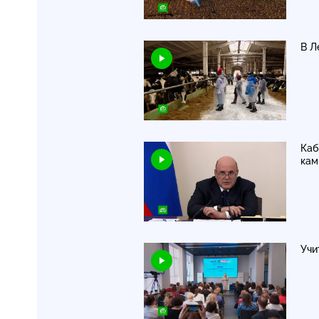
В Л
Каб
кам
Учи