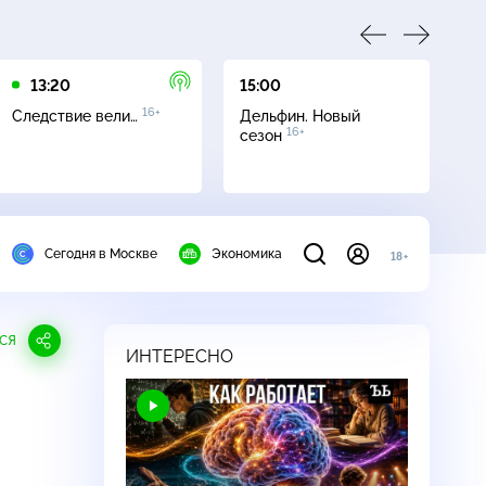
13:20
15:00
16
16+
Следствие вели…
Дельфин. Новый
Се
16+
сезон
Сегодня в Москве
Экономика
18+
СЯ
ИНТЕРЕСНО