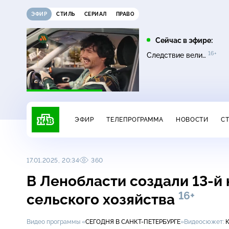
ЭФИР
СТИЛЬ
СЕРИАЛ
ПРАВО
10:00
11:00
Сейчас в эфире:
16+
16+
16+
НашПотребНадзор
Однажды…
Следствие вели…
ЭФИР
ТЕЛЕПРОГРАММА
НОВОСТИ
С
17.01.2025, 20:34
360
В Ленобласти создали 13-й
16+
сельского хозяйства
Видео программы «
СЕГОДНЯ В САНКТ-ПЕТЕРБУРГЕ
»
Видеосюжет: