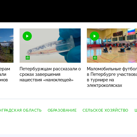
ферам
Петербуржцам рассказали о
Маломобильные футбо
али
сроках завершения
в Петербурге участвов
онов
нашествия «наноклещей»
в турнире на
электроколясках
НГРАДСКАЯ ОБЛАСТЬ
ОБРАЗОВАНИЕ
СЕЛЬСКОЕ ХОЗЯЙСТВО