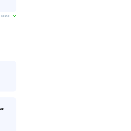
 новые
ях