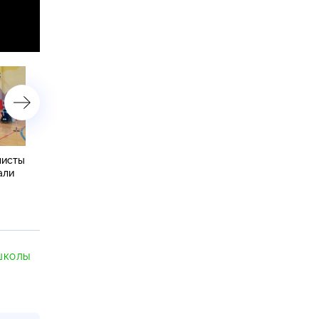
листы
Вселенную Достоевского
В Петербурге открылась
али
в театре «Мастерская»
выставка «Имя героев» 
уложили в шестичасовой
поисковом движении Ро
спектакль
ШКОЛЫ