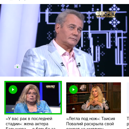
Загрузка
:
20.84%
/
Наст
«У вас рак в последней
«Легла под нож»: Таисия
Т
стадии»: жена актера
Повалий раскрыла свой
р
Барышева — о борьбе за
секрет на миллион
ж