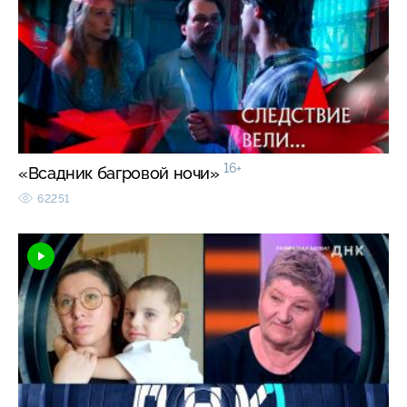
16+
«Всадник багровой ночи»
62251