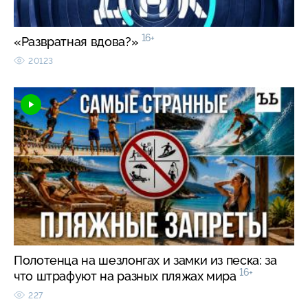
16+
«Развратная вдова?»
20123
Полотенца на шезлонгах и замки из песка: за
16+
что штрафуют на разных пляжах мира
227