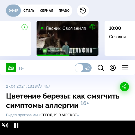
ЭФИР
СТИЛЬ
СЕРИАЛ
ПРАВО
16+
Лесник. Своя земля
10:00
Сегодня
18+
27.04.2024, 13:18
457
Цветение березы: как смягчить
16+
симптомы аллергии
Видео программы «
СЕГОДНЯ В МОСКВЕ
»
Цветение березы: как смягчить симптомы
16+