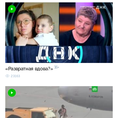
16+
«Развратная вдова?»
23163