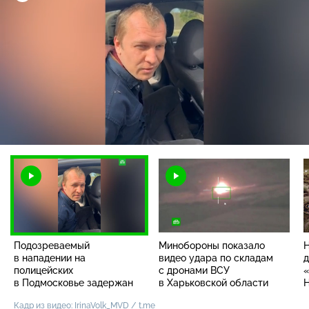
Загрузка
:
100.00%
/
Наст
Подозреваемый
Минобороны показало
в нападении на
видео удара по складам
д
полицейских
с дронами ВСУ
в Подмосковье задержан
в Харьковской области
Кадр из видео: IrinaVolk_MVD / t.me