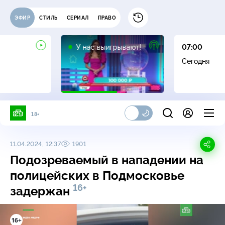
ЭФИР
СТИЛЬ
СЕРИАЛ
ПРАВО
12+
У нас выигрывают!
07:00
Сегодня
18+
11.04.2024, 12:37
1901
Подозреваемый в нападении на
полицейских в Подмосковье
16+
задержан
16+