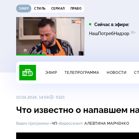
ЭФИР
СТИЛЬ
СЕРИАЛ
ПРАВО
07:00
07:20
Сейчас в эфире:
2+
16+
16+
Сегодня
Инженеры Победы
НашПотребНадзор
ЭФИР
ТЕЛЕПРОГРАММА
НОВОСТИ
С
10.04.2024, 14:56
5521
Что известно о напавшем н
Видео программы «
ЧП
»
Видеосюжет:
АЛЕВТИНА МАРЧЕНКО