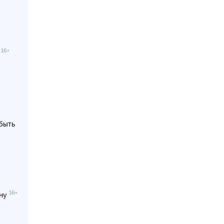
16+
е
быть
16+
ину