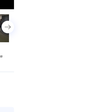
У берегов Приморья и
В Челябинске неадекват 
Сахалина акулы наводят
уголовным прошлым нап
ке
ужас на рыбаков и
на ребенка на улице
отдыхающих