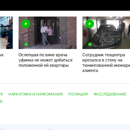
ых
Ослепшая по вине врача
Сотрудник техцентра
уфимка не может добиться
врезался в стену на
положенной ей квартиры
тюнингованной иномар
клиента
ИЯ
НАРКОТИКИ И НАРКОМАНИЯ
ПОЛИЦИЯ
РАССЛЕДОВАНИЕ
ИЯ