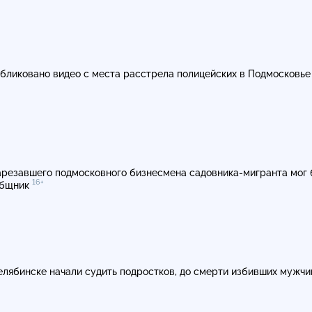
бликовано видео с места расстрела полицейских в Подмосковь
арезавшего подмосковного бизнесмена
садовника-мигранта
мог 
16+
общник
елябинске начали судить подростков, до смерти избивших мужч