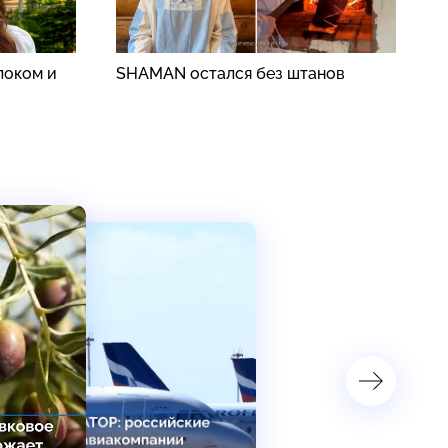
локом и
SHAMAN остался без штанов
В
п