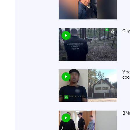
Опу
У з
со
В Ч