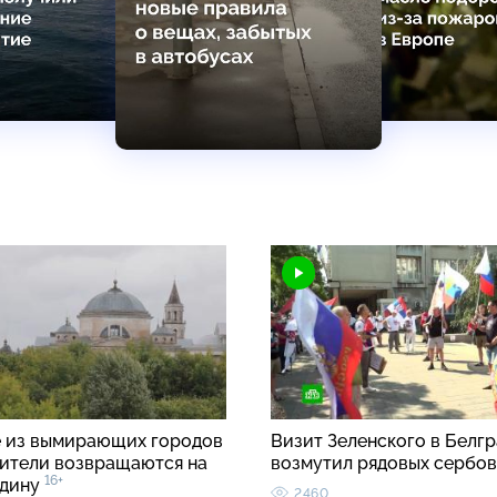
 из вымирающих городов
Визит Зеленского в Белгр
ители возвращаются на
возмутил рядовых сербо
16+
одину
2460