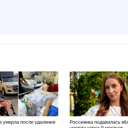
а умерла после удаления
Россиянка подавилась яб
умерла через 9 месяцев