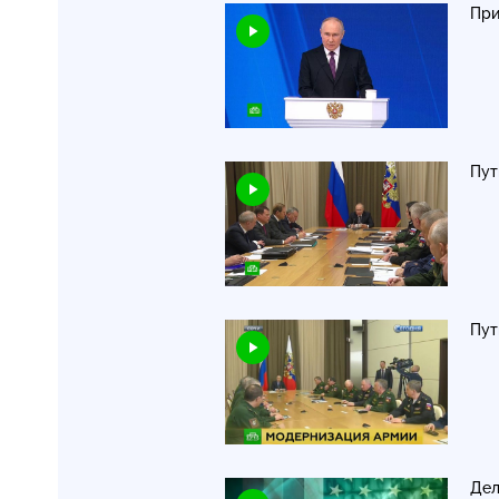
При
Пут
Пут
Дел