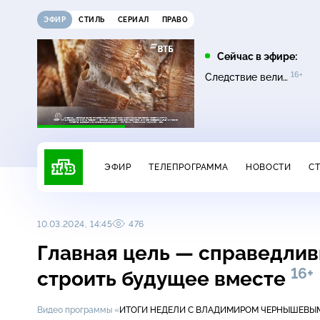
ЭФИР
СТИЛЬ
СЕРИАЛ
ПРАВО
10:00
11:00
Сейчас в эфире:
0+
16+
16+
Сатья
Основано на реальных
Следствие вели…
16+
событиях
ЭФИР
ТЕЛЕПРОГРАММА
НОВОСТИ
С
10.03.2024, 14:45
476
Главная цель — справедлив
16+
строить будущее вместе
Видео программы «
ИТОГИ НЕДЕЛИ С ВЛАДИМИРОМ ЧЕРНЫШЕВЫ