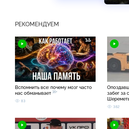
РЕКОМЕНДУЕМ
Вспомнить все: почему мозг часто
Опоздавш
16+
нас обманывает
забег за
Шеремет
83
382