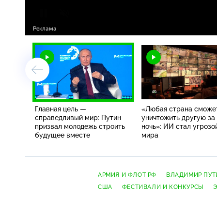
Главная цель —
«Любая страна сможе
справедливый мир: Путин
уничтожить другую за
призвал молодежь строить
ночь»: ИИ стал угрозо
будущее вместе
мира
АРМИЯ И ФЛОТ РФ
ВЛАДИМИР ПУТ
США
ФЕСТИВАЛИ И КОНКУРСЫ