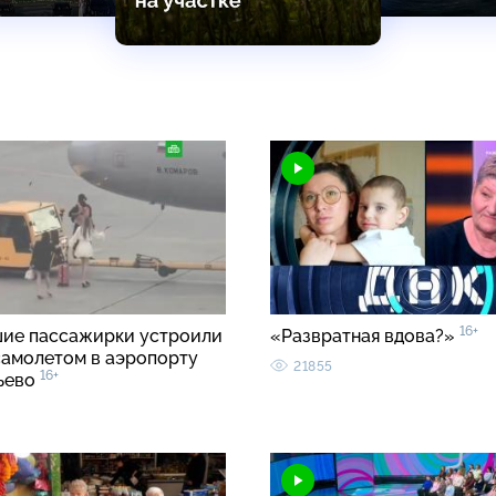
16+
ие пассажирки устроили
«Развратная вдова?»
 самолетом в аэропорту
21855
16+
ьево