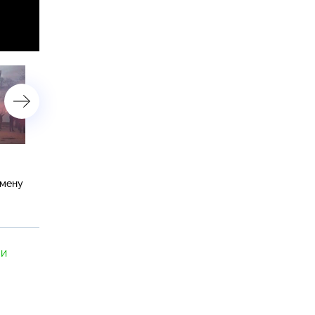
В чем сговор Европы
Россия уничтожила
с Украиной повторяет
150 автозаправок и боле
смену
Мюнхенское соглашение
100 бензовозов,
с Гитлером
используемых ВСУ
ЧИ