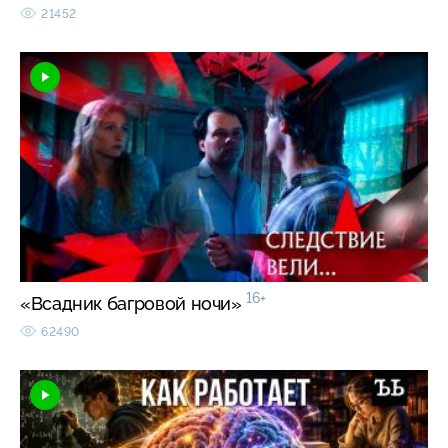
21452
16+
«Всадник багровой ночи»
62490