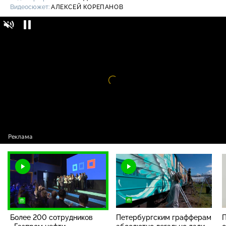
Видеосюжет:
АЛЕКСЕЙ КОРЕПАНОВ
Более 200 сотрудников «Газпром нефти»
16+
собрались на всероссийском слете
волонтеров
Видео
проигрыватель
загружается.
Более 200 сотрудников
Петербургским графферам