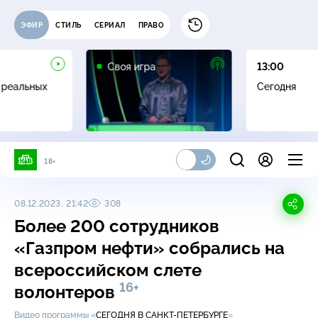
ЭФИР
СТИЛЬ
СЕРИАЛ
ПРАВО
0+
Своя игра
13:00
 реальных
Сегодня
18+
08.12.2023, 21:42
308
Более 200 сотрудников
«Газпром нефти» собрались на
всероссийском слете
16+
волонтеров
Видео программы «
СЕГОДНЯ В САНКТ-ПЕТЕРБУРГЕ
»