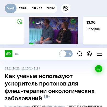
ЭФИР
СТИЛЬ
СЕРИАЛ
ПРАВО
16+
ДНК
13:00
Сегодня
18+
23.11.2022, 12:15
1134
Как ученые используют
ускоритель протонов для
флеш-терапии
онкологических
16+
заболеваний
Видео программы «
СЕГОДНЯ
»
Видеосюжет:
АЛЕКСЕЙ КВАШЕНКИН