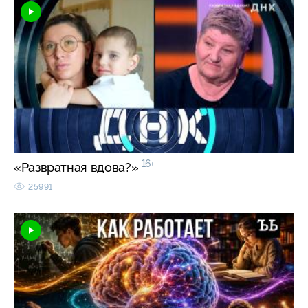
16+
«Развратная вдова?»
25991