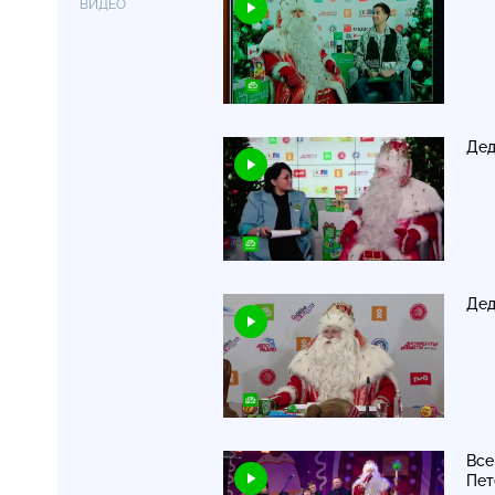
ВИДЕО
Дед
Дед
Все
Пет