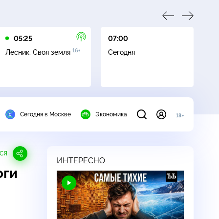
05:25
07:00
07
16+
Лесник. Своя земля
Сегодня
Ле
Сегодня в Москве
Экономика
18+
СЯ
ИНТЕРЕСНО
оги