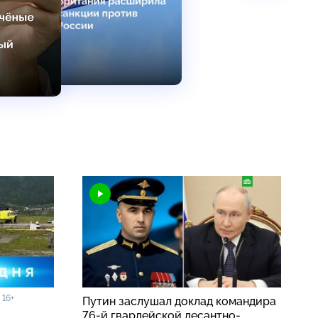
16+
5
Путин заслушал доклад командира
76-й гвардейской десантно-