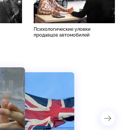
Психологические уловки
В
продавцов автомобилей
п