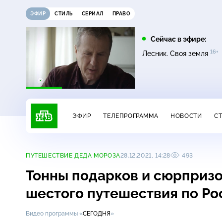
ЭФИР
СТИЛЬ
СЕРИАЛ
ПРАВО
22:35
01:45
Сейчас в эфире:
6+
16+
16+
16+
Темная лошадка
Лесник. Своя земля
Лесник. Своя земля
ЭФИР
ТЕЛЕПРОГРАММА
НОВОСТИ
С
ПУТЕШЕСТВИЕ ДЕДА МОРОЗА
28.12.2021, 14:28
493
Тонны подарков и сюрпризо
шестого путешествия по Р
Видео программы «
СЕГОДНЯ
»