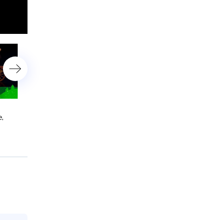
Вихрь новогодних
Чудеса летят по всей
,
сюрпризов в Воронеже
стране: Дедушка Мороз
и Воронежской области:
осуществил мечты детей
Зимний волшебник устроил
Владимира, Луганска и 
праздник для маленьких
мечтателей