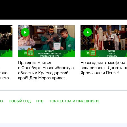
Праздник мчится
Новогодняя атмосфера
л
в Оренбург, Новосибирскую
воцарилась в Дагестане
евно
область и Краснодарский
Ярославле и Пензе!
мнего
край! Дед Мороз привез
ребятам особенные подарки
ОЗ
НОВЫЙ ГОД
НТВ
ТОРЖЕСТВА И ПРАЗДНИКИ