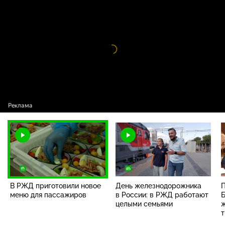
В РЖД приготовили новое меню для
16+
пассажиров
Видео
проигрыватель
загружается.
В РЖД приготовили новое
День железнодорожника
П
меню для пассажиров
в России: в РЖД работают
Б
целыми семьями
т