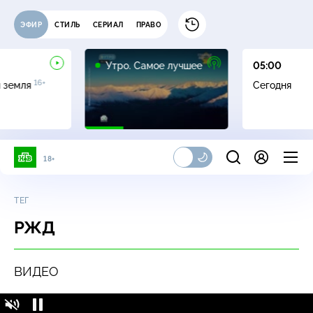
ЭФИР
СТИЛЬ
СЕРИАЛ
ПРАВО
16+
Утро. Самое лучшее
05:00
16+
я земля
Сегодня
18+
ТЕГ
РЖД
ВИДЕО