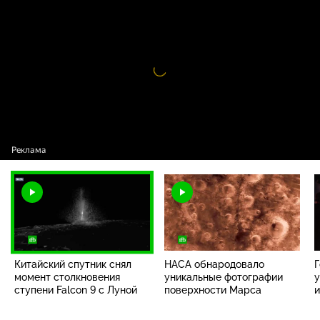
Китайский спутник снял момент
16+
столкновения ступени Falcon 9 с Луной
Видео
проигрыватель
загружается.
Китайский спутник снял
НАСА обнародовало
Г
момент столкновения
уникальные фотографии
у
ступени Falcon 9 с Луной
поверхности Марса