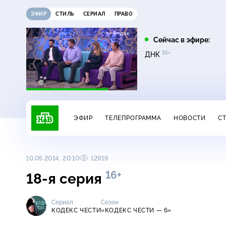
ЭФИР
СТИЛЬ
СЕРИАЛ
ПРАВО
07:35
08:05
Сейчас в эфире:
16+
16+
16+
Лесник
Лесник. Своя земля
ДНК
ЭФИР
ТЕЛЕПРОГРАММА
НОВОСТИ
С
10.05.2014, 20:10
12919
16+
18-я серия
Сериал
Сезон
КОДЕКС ЧЕСТИ
«КОДЕКС ЧЕСТИ — 6»