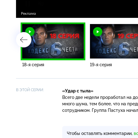
Загрузка
:
0.09%
/
18-я серия
19-я серия
В ЭТОЙ СЕРИИ:
«Удар с тыла»
Всего две недели проработал на д
много шума, тем более, что на пр
сотрудником. Группа Пастуха начал
Чтобы оставлять комментарии,
в