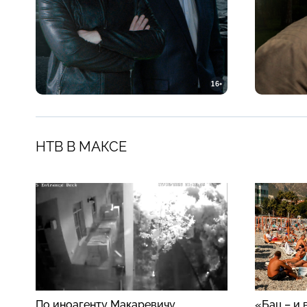
16+
НТВ В МАКСЕ
По иноагенту Макаревичу
«Бац – и 