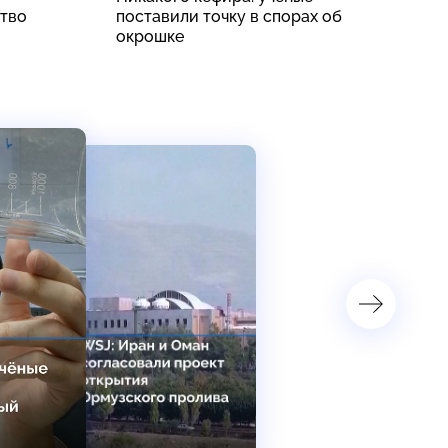
ство
поставили точку в спорах об
о
окрошке