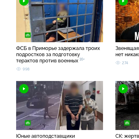
ФСБ в Приморье задержала троих
Звенящая 
подростков за подготовку
нет ника
16+
терактов против военных
274
998
Юные автоподставщики
СК: жерт