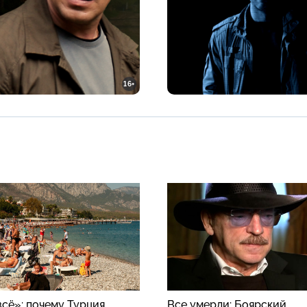
16+
всё»: почему Турция
Все умерли: Боярский