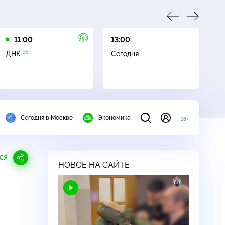
11:00
13:00
13
16+
ДНК
Сегодня
Не
пр
Сегодня в Москве
Экономика
18+
СЯ
НОВОЕ НА САЙТЕ