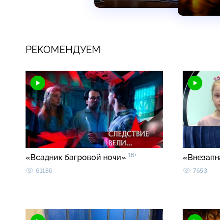
РЕКОМЕНДУЕМ
16+
«Всадник багровой ночи»
«Внезапн
61186
7653