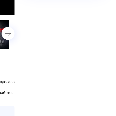
астройки
22-я серия
23-я серия
наделало
работе…