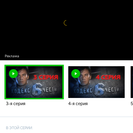
Видео
проигрыватель
загружается.
3-я серия
4-я серия
5
В ЭТОЙ СЕРИИ: