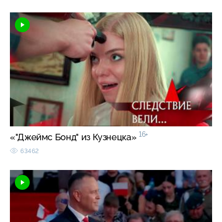
16+
«"Джеймс Бонд" из Кузнецка»
63462