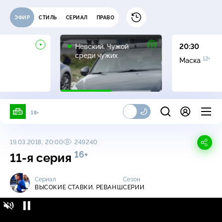
ЭФИР
СТИЛЬ
СЕРИАЛ
ПРАВО
16+
Невский. Чужой
20:30
среди чужих
12+
Маска
18+
19.03.2018, 20:00
249240
16+
11-я серия
Сериал
Сезон
ВЫСОКИЕ СТАВКИ. РЕВАНШ
СЕРИИ
Высокие ставки. Реванш / Серии / 11-я
16+