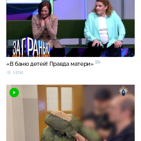
16+
«В баню детей! Правда матери»
33741