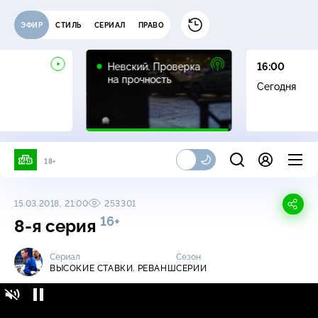
ЭФИР
СТИЛЬ
СЕРИАЛ
ПРАВО
16+
Невский. Проверка
16:00
на прочность
Сегодня
18+
15.03.2018, 21:00
253301
16+
8-я серия
Сериал
Сезон
ВЫСОКИЕ СТАВКИ. РЕВАНШ
СЕРИИ
Высокие ставки. Реванш / Серии / 8-я серия
16+