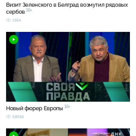
Визит Зеленского в Белград возмутил рядовых
16+
сербов
1564
16+
Новый фюрер Европы
58594