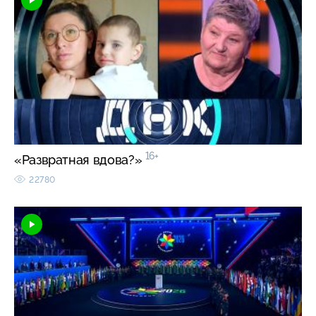
16+
«Развратная вдова?»
22780