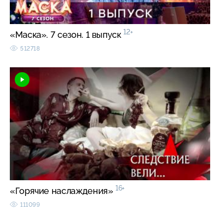
12+
«Маска». 7 сезон. 1 выпуск
512718
16+
«Горячие наслаждения»
111099