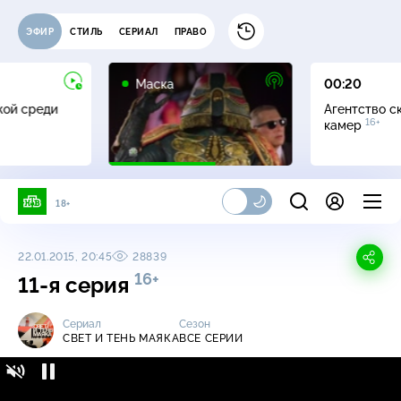
ЭФИР
СТИЛЬ
СЕРИАЛ
ПРАВО
12+
Маска
00:20
жой среди
Агентство с
16+
камер
18+
22.01.2015, 20:45
28839
16+
11-я серия
Сериал
Сезон
СВЕТ И ТЕНЬ МАЯКА
ВСЕ СЕРИИ
Свет и тень маяка / Все серии / 11-я серия
16+