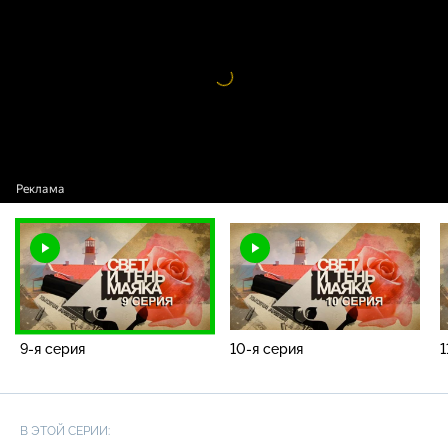
Видео
проигрыватель
загружается.
9-я серия
10-я серия
1
В ЭТОЙ СЕРИИ: