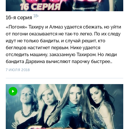
18+
16-я серия
«Погоня» Тахиру и Алмаз удается сбежать, но уйти
от погони оказывается не так-то легко. По их следу
идут не только бандиты, и случай решит, кто
беглецов настигнет первым. Нике удается
отследить машину, заказанную Тахиром. Но люди
бандита Дарвина вычисляют парочку быстрее
и увозят Алмаз с собой. В отделе не знают, в какое
7 ИЮЛЯ 2018
именно авто посадили девушку, и во время
преследования вынуждены разделиться…