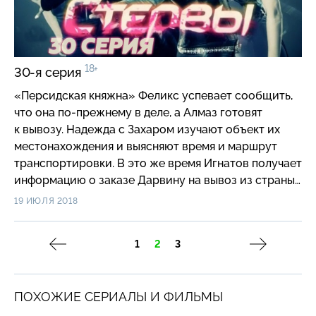
18+
30-я серия
«Персидская княжна» Феликс успевает сообщить,
что она по-прежнему в деле, а Алмаз готовят
к вывозу. Надежда с Захаром изучают объект их
местонахождения и выясняют время и маршрут
транспортировки. В это же время Игнатов получает
информацию о заказе Дарвину на вывоз из страны
«Персидской княжны». Что бы это могло быть?
19 ИЮЛЯ 2018
1
2
3
ПОХОЖИЕ СЕРИАЛЫ И ФИЛЬМЫ