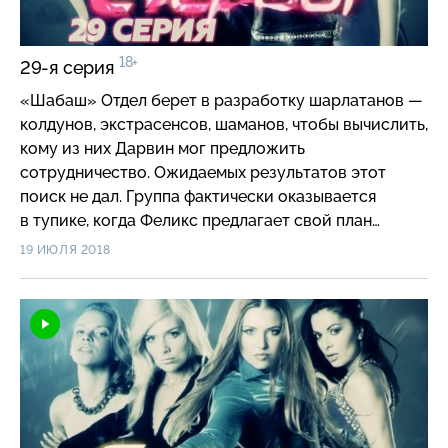
18+
29-я серия
«Шабаш» Отдел берет в разработку шарлатанов —
колдунов, экстрасенсов, шаманов, чтобы вычислить,
кому из них Дарвин мог предложить
сотрудничество. Ожидаемых результатов этот
поиск не дал. Группа фактически оказывается
в тупике, когда Феликс предлагает свой план
побега с Алмаз.
19 ИЮЛЯ 2018