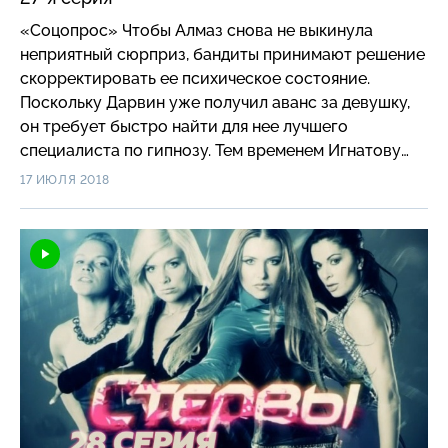
«Соцопрос» Чтобы Алмаз снова не выкинула
неприятный сюрприз, бандиты принимают решение
скорректировать ее психическое состояние.
Поскольку Дарвин уже получил аванс за девушку,
он требует быстро найти для нее лучшего
специалиста по гипнозу. Тем временем Игнатову
спускают странное дело о маньяке-женщине…
17 ИЮЛЯ 2018