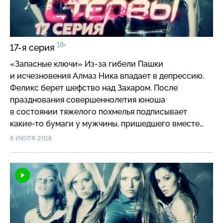
18+
17-я серия
«Запасные ключи» Из-за гибели Пашки
и исчезновения Алмаз Ника впадает в депрессию.
Феликс берет шефство над Захаром. После
празднования совершеннолетия юноша
в состоянии тяжелого похмелья подписывает
какие-то бумаги у мужчины, пришедшего вместе
с участковым. Выясняется, что была проведена
8 ИЮЛЯ 2018
махинация с недвижимостью, и без черных
риелторов тут не обошлось…