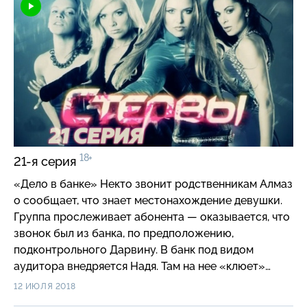
18+
21-я серия
«Дело в банке» Некто звонит родственникам Алмаз
о сообщает, что знает местонахождение девушки.
Группа прослеживает абонента — оказывается, что
звонок был из банка, по предположению,
подконтрольного Дарвину. В банк под видом
аудитора внедряется Надя. Там на нее «клюет»
менеджер Вадим, который может быть человеком
12 ИЮЛЯ 2018
Дарвина. Тем временем в Отдел поступает