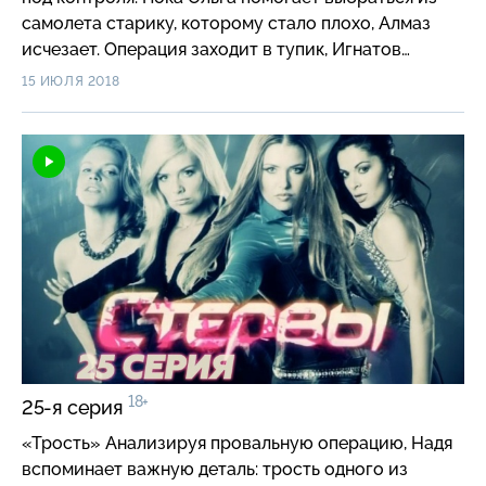
самолета старику, которому стало плохо, Алмаз
исчезает. Операция заходит в тупик, Игнатов
распускает отдел до первого звонка…
15 ИЮЛЯ 2018
18+
25-я серия
«Трость» Анализируя провальную операцию, Надя
вспоминает важную деталь: трость одного из