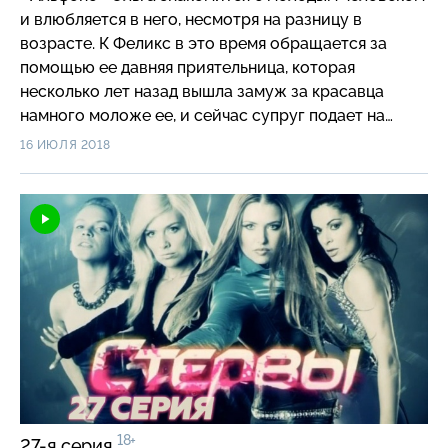
и влюбляется в него, несмотря на разницу в
возрасте. К Феликс в это время обращается за
помощью ее давняя приятельница, которая
несколько лет назад вышла замуж за красавца
намного моложе ее, и сейчас супруг подает на
развод. При этом по брачному контракту ему
16 ИЮЛЯ 2018
должен достаться ресторан жены. Феликс в
частном порядке берется за дело и подключает
подруг…
18+
27-я серия