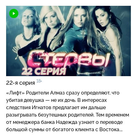
информация из милиции, что найден труп девушки,
очень похожей на Алмаз.
18+
22-я серия
«Лифт» Родители Алмаз сразу определяют, что
убитая девушка — не их дочь. В интересах
следствия Игнатов предлагает им дальше
разыгрывать безутешных родителей. Тем временем
от менеджера банка Надежда узнает о переводе
большой суммы от богатого клиента с Востока.
Судя по всему, это аванс за Алмаз. Морозов и