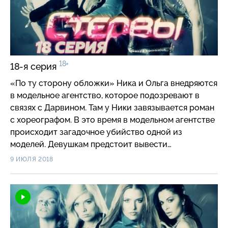
18+
18-я серия
«По ту сторону обложки» Ника и Ольга внедряются
в модельное агентство, которое подозревают в
связях с Дарвином. Там у Ники завязывается роман
с хореографом. В это время в модельном агентстве
происходит загадочное убийство одной из
моделей. Девушкам предстоит вывести
преступника на чистую воду.
9 ИЮЛЯ 2018