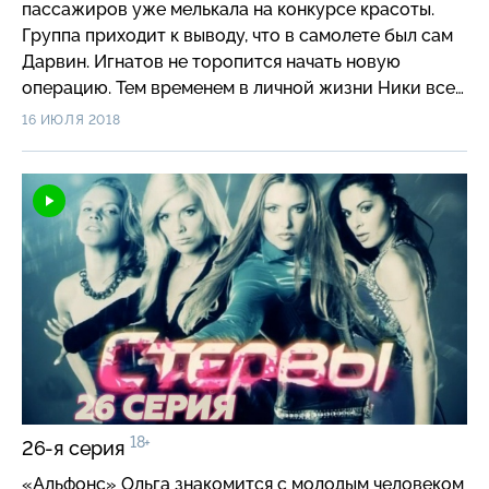
пассажиров уже мелькала на конкурсе красоты.
Группа приходит к выводу, что в самолете был сам
Дарвин. Игнатов не торопится начать новую
операцию. Тем временем в личной жизни Ники все
окончательно рушится. Узнав о ее переживаниях,
16 ИЮЛЯ 2018
Феликс всеми силами пытается утешить подругу.
18+
26-я серия
«Альфонс» Ольга знакомится с молодым человеком