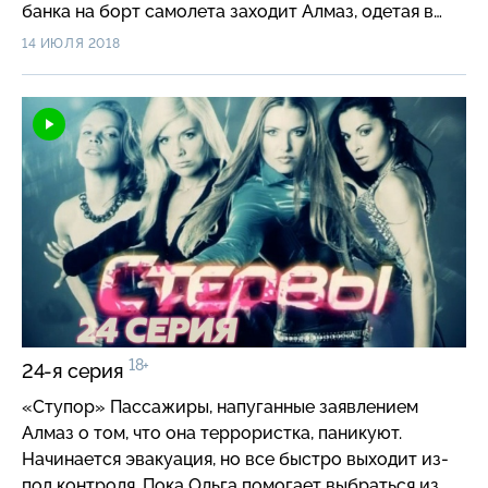
банка на борт самолета заходит Алмаз, одетая в
паранджу. Перед взлетом девушки объявляют о
14 ИЮЛЯ 2018
задержке рейса. Алмаз и ее спутника-переводчика
просят выйти для досмотра багажа. Неожиданно
девушка встает в проходе и громко кричит: «Я
террористка!» В самолете начинается паника.
18+
24-я серия
«Ступор» Пассажиры, напуганные заявлением
Алмаз о том, что она террористка, паникуют.
Начинается эвакуация, но все быстро выходит из-
под контроля. Пока Ольга помогает выбраться из