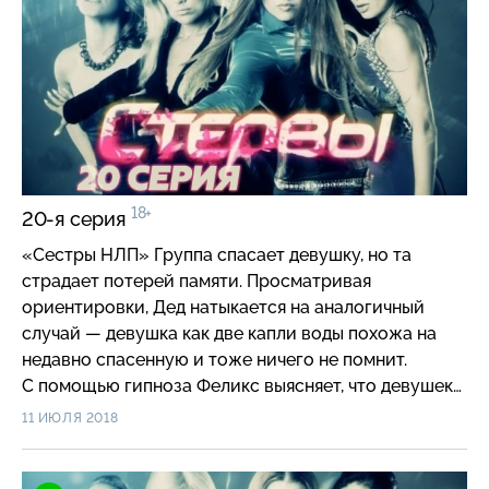
18+
20-я серия
«Сестры НЛП» Группа спасает девушку, но та
страдает потерей памяти. Просматривая
ориентировки, Дед натыкается на аналогичный
случай — девушка как две капли воды похожа на
недавно спасенную и тоже ничего не помнит.
С помощью гипноза Феликс выясняет, что девушек-
близнецов изнасиловал их отчим, директор отдела
11 ИЮЛЯ 2018
НЛП одного из крупных институтов. Решено брать
преступника на живца — Нику.