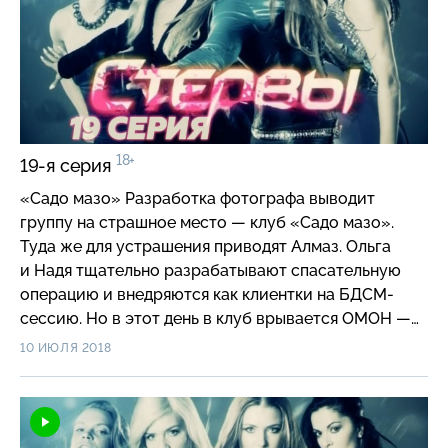
18+
19-я серия
«Садо мазо» Разработка фотографа выводит
группу на страшное место — клуб «Садо мазо».
Туда же для устрашения приводят Алмаз. Ольга
и Надя тщательно разрабатывают спасательную
операцию и внедряются как клиентки на БДСМ-
сессию. Но в этот день в клуб врывается ОМОН —
как выясняется, уголовный розыск параллельно
10 ИЮЛЯ 2018
ведет это дело. В суматохе преступники снова
успевают перепрятать Алмаз.