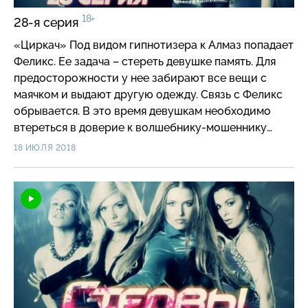
18+
28-я серия
«Циркач» Под видом гипнотизера к Алмаз попадает
Феликс. Ее задача – стереть девушке память. Для
предосторожности у нее забирают все вещи с
маячком и выдают другую одежду. Связь с Феликс
обрывается. В это время девушкам необходимо
втереться в доверие к волшебнику-мошеннику
Вустеру, который связан с преступным миром…
18 ИЮЛЯ 2018