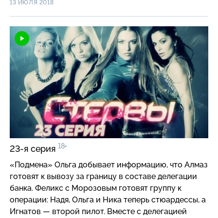
13 ИЮЛЯ 2018
Феликс приходят к выводу, что девушку скоро
вывезут из страны. Захар знакомит Нику со своими
друзьями. Один из них — тележурналист,
работающий в криминальной программе. Он
рассказывает Нике о лифтовом маньяке. И в один
из вечеров она встречается один на один с ним в
лифте…
18+
23-я серия
«Подмена» Ольга добывает информацию, что Алмаз
готовят к вывозу за границу в составе делегации
банка. Феликс с Морозовым готовят группу к
операции: Надя, Ольга и Ника теперь стюардессы, а
Игнатов — второй пилот. Вместе с делегацией