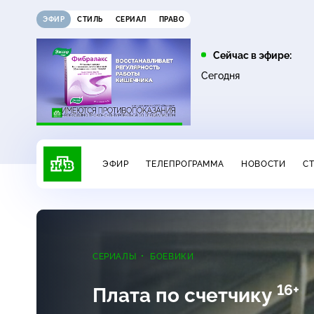
ЭФИР
СТИЛЬ
СЕРИАЛ
ПРАВО
11:00
12:00
Сейчас в эфире:
16+
16+
ДНК
Жди меня
Сегодня
ЭФИР
ТЕЛЕПРОГРАММА
НОВОСТИ
С
СЕРИАЛЫ
БОЕВИКИ
16+
Плата по счетчику