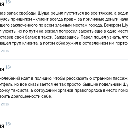
16+
ия
ав запах свободы, Шуша решил пуститься во все тяжкие, а водит
уясь принципом «клиент всегда прав», за приличные деньги нач
вшего заключенного по всем злачным местам города. Вечером Ш
 уехать, но по пути на вокзал попросил заехать еще в одно мест
оставив свой багаж в такси. Заждавшись, Павел пошел узнать, что
нашел труп клиента, а потом обнаружил в оставленном им портф
ы…
 2016
16+
ия
колебаний идет в полицию, чтобы рассказать о странном пасса
ртфель, но все оказывается не так просто: бывшие подельники Ш
очку таксиста, а сотрудники органов правопорядка вместо пом
воить драгоценности себе.
 2016
16+
ия