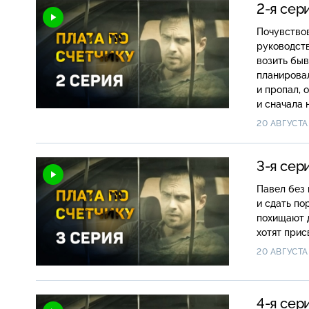
2-я сер
Почувствов
руководств
возить бы
планировал
и пропал, 
и сначала 
бриллиант
20 АВГУСТА
3-я сер
Павел без 
и сдать по
похищают д
хотят прис
20 АВГУСТА
4-я сер