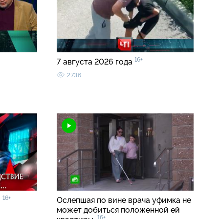
16+
7 августа 2026 года
2736
16+
»
Ослепшая по вине врача уфимка не
может добиться положенной ей
16+