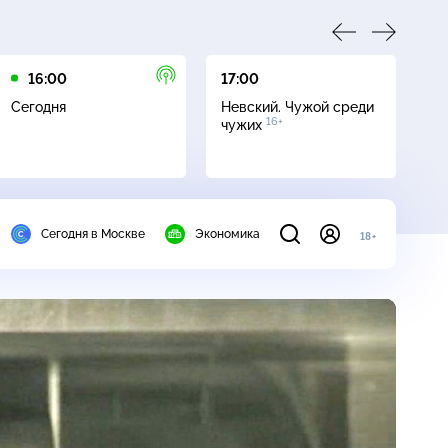
16:00
17:00
23
Сегодня
Невский. Чужой среди
Да
16+
чужих
Сегодня в Москве
Экономика
18+