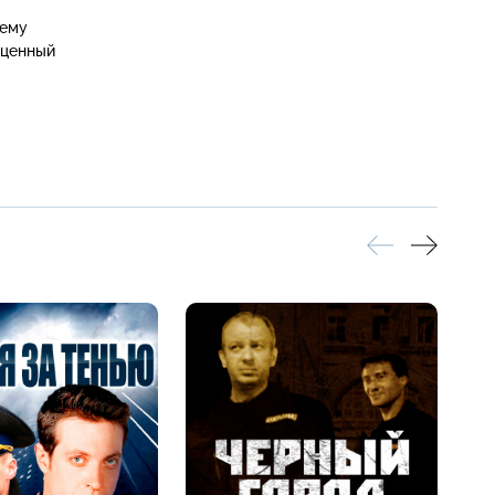
шему
 ценный