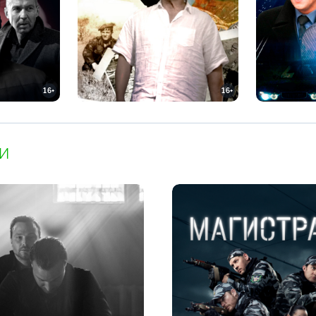
16+
16+
И