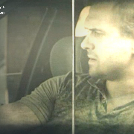
у с
ми