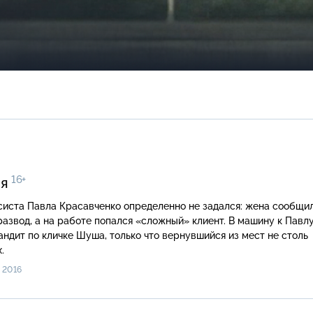
16+
ия
систа Павла Красавченко определенно не задался: жена сообщил
развод, а на работе попался «сложный» клиент. В машину к Павл
ндит по кличке Шуша, только что вернувшийся из мест не столь
.
 2016