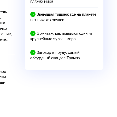
пляжах мира
ель,
Звенящая тишина: где на планете
ал
нет никаких звуков
уша
ечко
Эрмитаж: как появился один из
 с ним,
крупнейших музеев мира
еле
Заговор в пруду: самый
абсурдный скандал Трампа
жире
уши
ощи