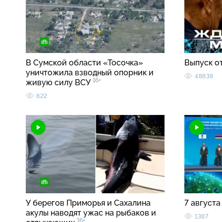
В Сумской области «Тосочка»
Выпуск о
уничтожила взводный опорник и
48838
16+
живую силу ВСУ
822
У берегов Приморья и Сахалина
7 августа
акулы наводят ужас на рыбаков и
1387
16+