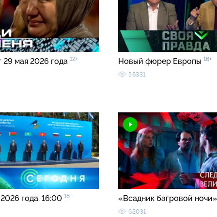
12+
16+
т 29 мая 2026 года
Новый фюрер Европы
56331
16+
 2026 года. 16:00
«Всадник багровой ночи
62031