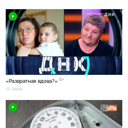
16+
«Развратная вдова?»
24022