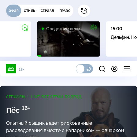
ЭФИР
СТИЛЬ
СЕРИАЛ
ПРАВО
16+
Следствие вели…
15:00
Дельфин. Н
18+
СЕРИАЛЫ
LIVE. ВСЕ СЕРИИ ПОДРЯД
16+
Пёс
Опытный сыщик ведет рискованные
расследования вместе с напарником — овчаркой