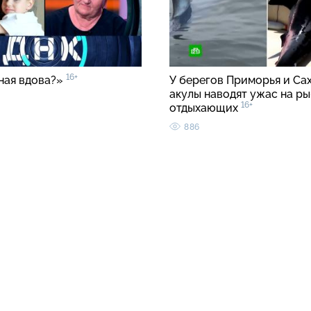
16+
ная вдова?»
У берегов Приморья и Са
акулы наводят ужас на ры
16+
отдыхающих
886