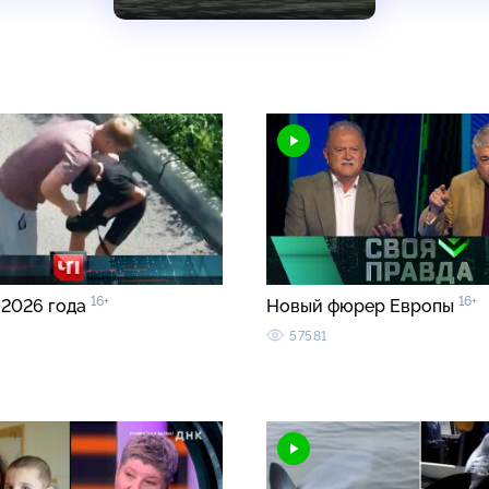
16+
16+
 2026 года
Новый фюрер Европы
57581