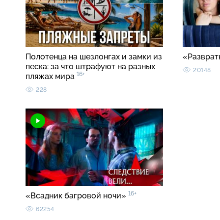
Полотенца на шезлонгах и замки из
«Разврат
песка: за что штрафуют на разных
20148
16+
пляжах мира
228
16+
«Всадник багровой ночи»
62254