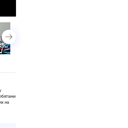
16-я серия
у
ребятами
х на