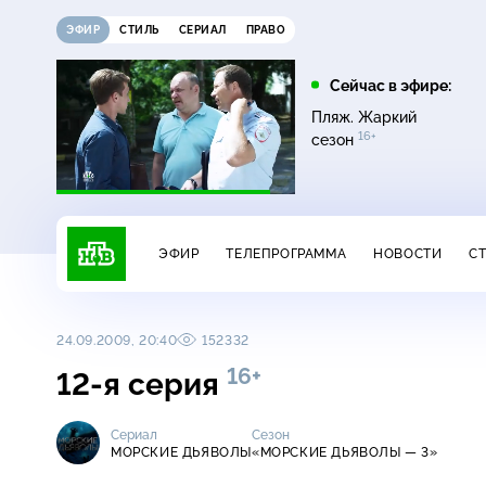
ЭФИР
СТИЛЬ
СЕРИАЛ
ПРАВО
16:00
17:00
Сейчас в эфире:
ди
Сегодня
Невский. Чужой среди
Пляж. Жаркий
16+
чужих
16+
сезон
ЭФИР
ТЕЛЕПРОГРАММА
НОВОСТИ
С
24.09.2009, 20:40
152332
16+
12-я серия
Сериал
Сезон
МОРСКИЕ ДЬЯВОЛЫ
«МОРСКИЕ ДЬЯВОЛЫ — 3»