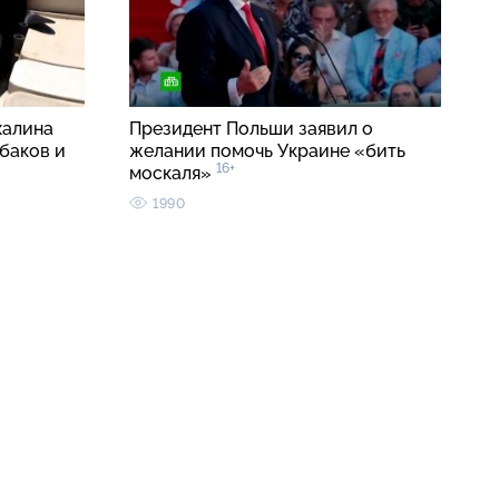
халина
Президент Польши заявил о
баков и
желании помочь Украине «бить
16+
москаля»
1990