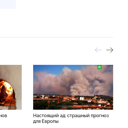
нов
Настоящий ад: страшный прогноз
В
для Европы
п