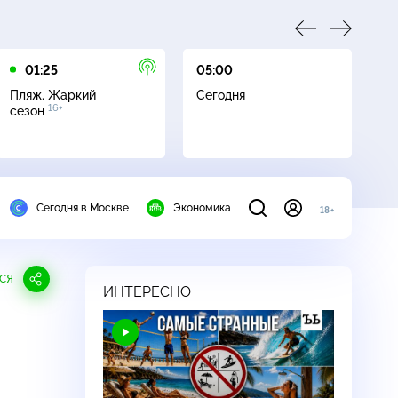
01:25
05:00
05
Пляж. Жаркий
Сегодня
Пл
16+
сезон
с
Сегодня в Москве
Экономика
18+
СЯ
ИНТЕРЕСНО