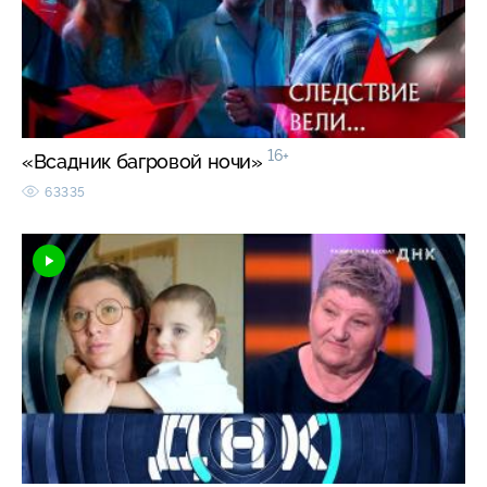
16+
«Всадник багровой ночи»
63335