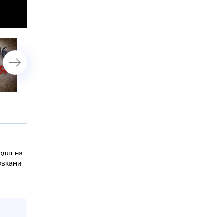
20-я серия
21-я серия
одят на
овками