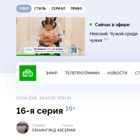
ЭФИР
СТИЛЬ
СЕРИАЛ
ПРАВО
12:00
13:00
Сейчас в эфире:
16+
Жди меня
Сегодня
Невский. Чужой среди
16+
чужих
ЭФИР
ТЕЛЕПРОГРАММА
НОВОСТИ
С
02.04.2015, 20:40
379534
16+
16-я серия
Сериал
Сезон
ЛЕНИНГРАД 46
СЕРИИ