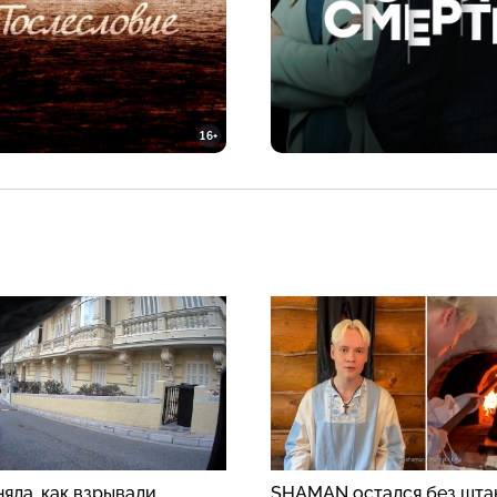
16+
яла, как взрывали
SHAMAN остался без шта