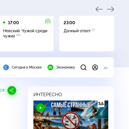
17:00
23:00
23
0+
Невский. Чужой среди
Дачный ответ
С
16+
чужих
Сегодня в Москве
Экономика
18+
СЯ
ИНТЕРЕСНО