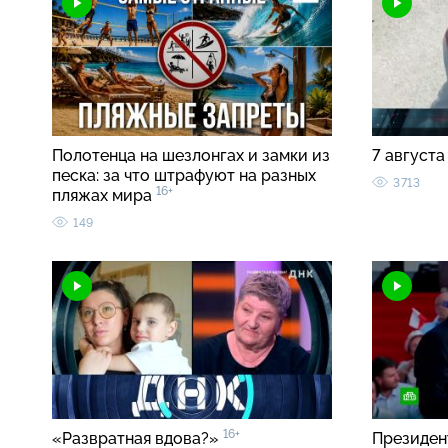
Полотенца на шезлонгах и замки из
7 августа
песка: за что штрафуют на разных
3713
16+
пляжах мира
149
16+
«Развратная вдова?»
Президен