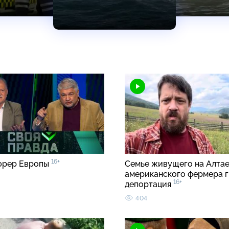
16+
юрер Европы
Семье живущего на Алта
американского фермера 
16+
депортация
404