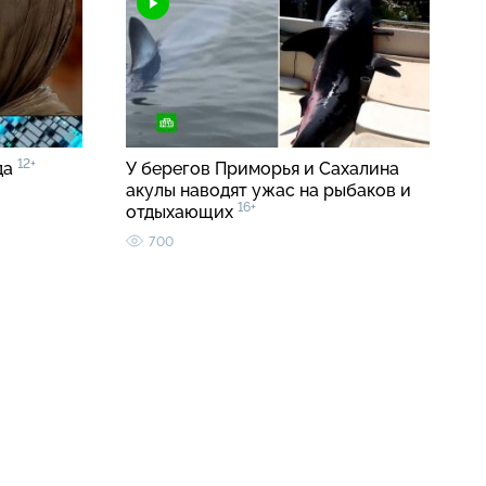
12+
да
У берегов Приморья и Сахалина
акулы наводят ужас на рыбаков и
16+
отдыхающих
700