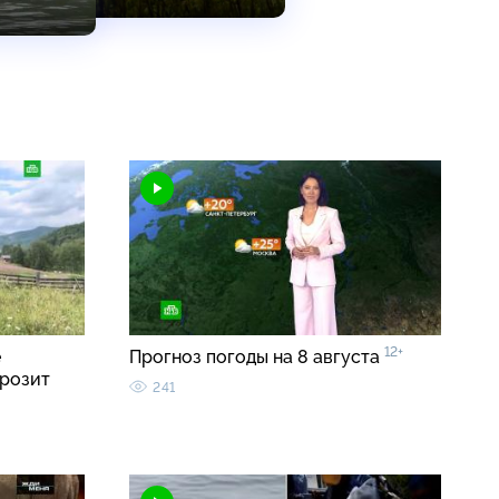
12+
е
Прогноз погоды на 8 августа
грозит
241