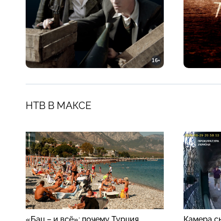
16+
НТВ В МАКСЕ
«Бац – и всё»: почему Турция
Камера сн