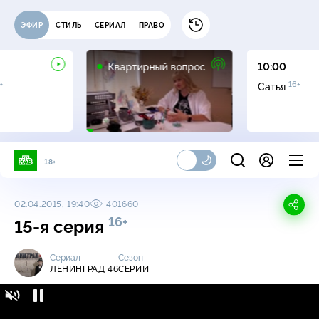
ЭФИР
СТИЛЬ
СЕРИАЛ
ПРАВО
0+
Квартирный вопрос
10:00
+
16+
Сатья
18+
02.04.2015, 19:40
401660
16+
15-я серия
Сериал
Сезон
ЛЕНИНГРАД 46
СЕРИИ
Ленинград 46 / Серии / 15-я серия
16+