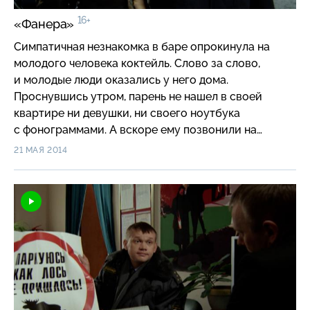
16+
«Фанера»
Симпатичная незнакомка в баре опрокинула на
молодого человека коктейль. Слово за слово,
и молодые люди оказались у него дома.
Проснувшись утром, парень не нашел в своей
квартире ни девушки, ни своего ноутбука
с фонограммами. А вскоре ему позвонили на
мобильный телефон и потребовали 30 тысяч
21 МАЯ 2014
долларов в обмен на ноутбук…