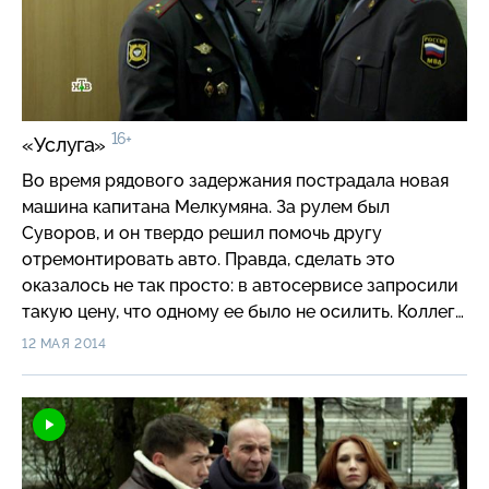
16+
«Услуга»
Во время рядового задержания пострадала новая
машина капитана Мелкумяна. За рулем был
Суворов, и он твердо решил помочь другу
отремонтировать авто. Правда, сделать это
оказалось не так просто: в автосервисе запросили
такую цену, что одному ее было не осилить. Коллеги
приняли решение скинуться, чтобы помочь. Но
12 МАЯ 2014
неожиданно Мелкумян сам нашел выход: его
соотечественники открыли автосервис
и предложили бесплатный ремонт. Несмотря на
протесты Суворова, Ашот согласился, но вскоре
пришлось отдавать долги: сына хозяина