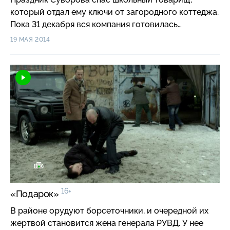
который отдал ему ключи от загородного коттеджа.
Пока 31 декабря вся компания готовилась
к вечеринке, в городе был ограблен банк…
19 МАЯ 2014
16+
«Подарок»
В районе орудуют борсеточники, и очередной их
жертвой становится жена генерала РУВД. У нее