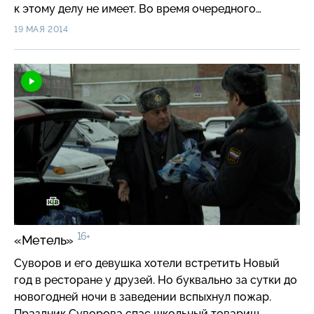
к этому делу не имеет. Во время очередного
покушения Суворову удалось задержать
19 МАЯ 2014
нападавшего. Сомнений не осталось: Гвоздев
сказал правду…
16+
«Метель»
Суворов и его девушка хотели встретить Новый
год в ресторане у друзей. Но буквально за сутки до
новогодней ночи в заведении вспыхнул пожар.
Праздник Суворова спас школьный товарищ,