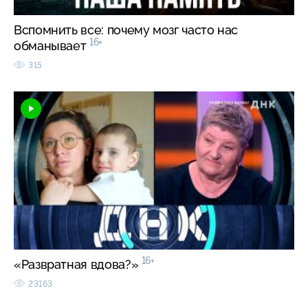
Вспомнить все: почему мозг часто нас
16+
обманывает
315
16+
«Развратная вдова?»
23163