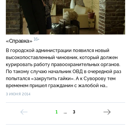
16+
«Справка»
В городской администрации появился новый
высокопоставленный чиновник, который должен
курировать работу правоохранительных органов.
По такому случаю начальник ОВД в очередной раз
попытался «закрутить гайки». А к Суворову тем
временем пришел гражданин с жалобой на
вымогателя — главврача психоневрологического
3 ИЮНЯ 2014
диспансера. Он рассказал, что за справку для
разрешения на ношение оружия медик потребовал
1
...
3
огромные деньги…