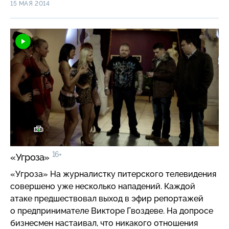
ведь найти все равно никого не удастся? Но
15 МАЯ 2014
Суворов поступил по-своему, а вскоре прямо во
дворе РУВД пропали автомобильные номера
у подполковника Лебедева…
16+
«Угроза»
«Угроза» На журналистку питерского телевидения
совершено уже несколько нападений. Каждой
атаке предшествовал выход в эфир репортажей
о предпринимателе Викторе Гвоздеве. На допросе
бизнесмен настаивал, что никакого отношения