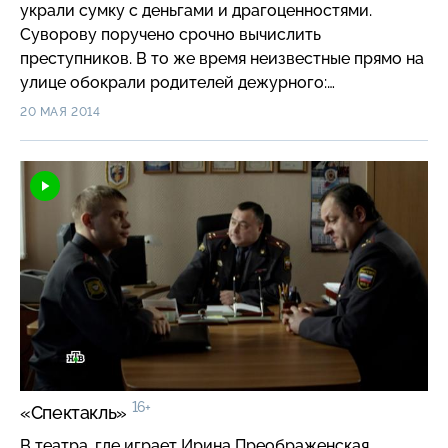
украли сумку с деньгами и драгоценностями.
Суворову поручено срочно вычислить
преступников. В то же время неизвестные прямо на
улице обокрали родителей дежурного:
обнаглевшие воры выхватили сумку с дорогим
20 МАЯ 2014
подарком для сына.
16+
«Спектакль»
В театра, где играет Ирина Преображенская,