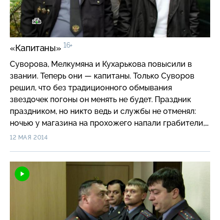
16+
«Капитаны»
Суворова, Мелкумяна и Кухарькова повысили в
звании. Теперь они — капитаны. Только Суворов
решил, что без традиционного обмывания
звездочек погоны он менять не будет. Праздник
праздником, но никто ведь и службы не отменял:
ночью у магазина на прохожего напали грабители,
они избили мужчину и забрали у него сумку. Как
12 МАЯ 2014
только пострадавший очнулся в больнице, к нему
приехал Суворов. Но, к удивлению дознавателя,
пострадавший отказался писать заявление…