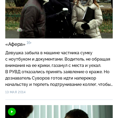
автосервиса задержали по подозрению в торговле
наркотиками.
16+
«Афера»
Девушка забыла в машине частника сумку
с ноутбуком и документами. Водитель, не обращая
внимания на ее крики, газанул с места и уехал.
В РУВД отказались принять заявление о краже. Но
дознаватель Суворов готов идти наперекор
начальству и терпеть подтрунивание коллег, чтобы
помочь попавшей в беду девушке. А вскоре
13 МАЯ 2014
жертвой мошенников становится солидный
бизнесмен: в обменном пункте бесследно исчезает
кассирша, получившая от него 150 тысяч долларов…