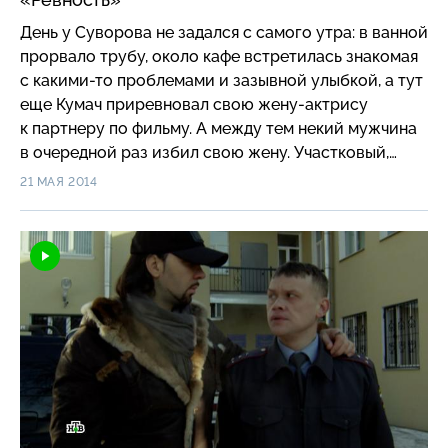
День у Суворова не задался с самого утра: в ванной
прорвало трубу, около кафе встретилась знакомая
с какими-то проблемами и зазывной улыбкой, а тут
еще Кумач приревновал свою жену-актрису
к партнеру по фильму. А между тем некий мужчина
в очередной раз избил свою жену. Участковый,
вызванный соседями, разрешил вопрос
21 МАЯ 2014
исключительно в свою пользу, и зло осталось
безнаказанным…