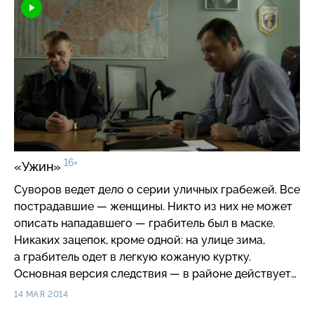
гипертонического криза.
16+
«Ужин»
Суворов ведет дело о серии уличных грабежей. Все
пострадавшие — женщины. Никто из них не может
описать нападавшего — грабитель был в маске.
Никаких зацепок, кроме одной: на улице зима,
а грабитель одет в легкую кожаную куртку.
Основная версия следствия — в районе действует
наркоман, у которого не хватает денег на дозу.
14 МАЯ 2014
Проверка притонов не дает результатов. Новые