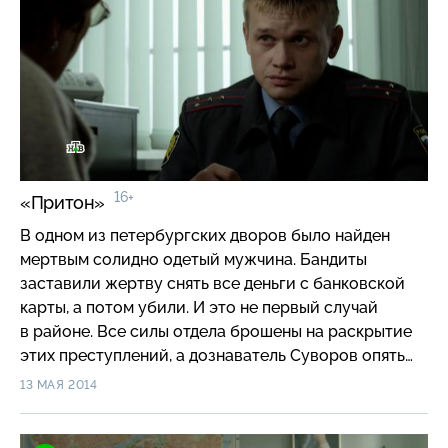
16+
«Притон»
В одном из петербургских дворов было найден
мертвым солидно одетый мужчина. Бандиты
заставили жертву снять все деньги с банковской
карты, а потом убили. И это не первый случай
в районе. Все силы отдела брошены на раскрытие
этих преступлений, а дознаватель Суворов опять
занимается мелкими делами «маленьких людей».
13 МАЯ 2014
Он принял заявление у пенсионерки, которую
соседи, устроившие в квартире притон, довели до