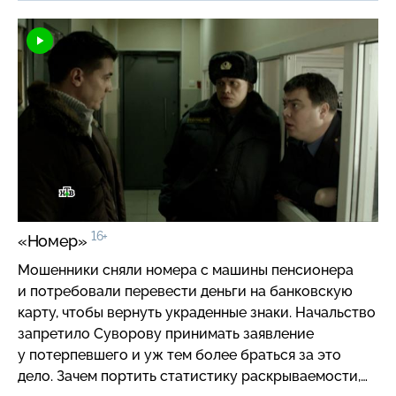
подробности в этом деле появляются самым
неожиданным образом и, как всегда, благодаря
человеческой чуткости и внимательности
дознавателя Суворова!
16+
«Номер»
Мошенники сняли номера с машины пенсионера
и потребовали перевести деньги на банковскую
карту, чтобы вернуть украденные знаки. Начальство
запретило Суворову принимать заявление
у потерпевшего и уж тем более браться за это
дело. Зачем портить статистику раскрываемости,