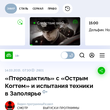
ЭФИР
СТИЛЬ
СЕРИАЛ
ПРАВО
16+
Следствие вели…
15:00
Дельфин. Н
18+
14.03.2015, 07:30
2601
«Птеродактиль» с «Острым
Когтем» и испытания техники
0+
в Заполярье
Видео программы
Раздел
СМОТР
ВЫПУСКИ ПРОГРАММЫ