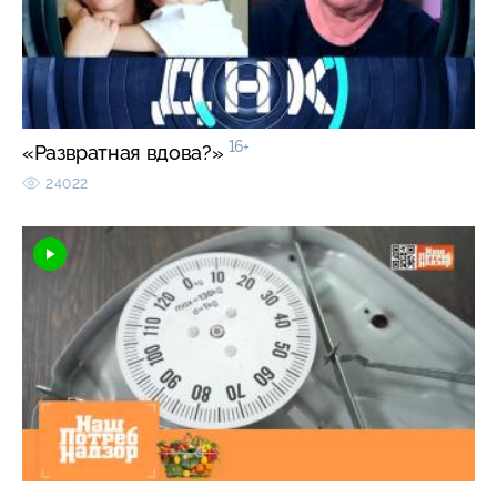
16+
«Развратная вдова?»
24022