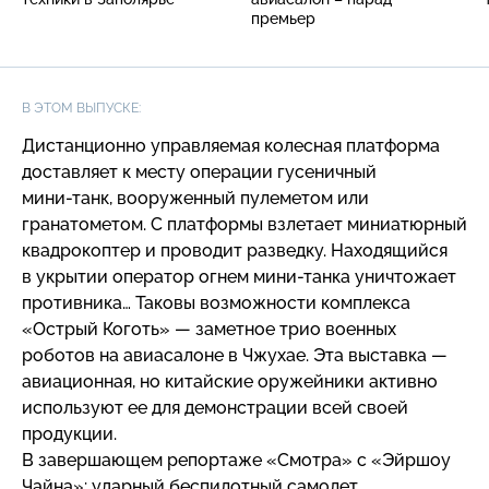
премьер
В ЭТОМ ВЫПУСКЕ:
Дистанционно управляемая колесная платформа
доставляет к месту операции гусеничный
мини-танк
, вооруженный пулеметом или
гранатометом. С платформы взлетает миниатюрный
квадрокоптер и проводит разведку. Находящийся
в укрытии оператор огнем
мини-танка
уничтожает
противника… Таковы возможности комплекса
«Острый Коготь» — заметное трио военных
роботов на авиасалоне в Чжухае. Эта выставка —
авиационная, но китайские оружейники активно
используют ее для демонстрации всей своей
продукции.
В завершающем репортаже «Смотра» с «Эйршоу
Чайна»: ударный беспилотный самолет