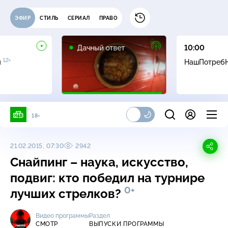
ЭФИР
СТИЛЬ
СЕРИАЛ
ПРАВО
0+
Дачный ответ
10:00
12+
и
НашПотреб
18+
21.02.2015, 07:30
2942
Снайпинг – наука, искусство,
подвиг: кто победил на турнире
0+
лучших стрелков?
Видео программы
Раздел
СМОТР
ВЫПУСКИ ПРОГРАММЫ