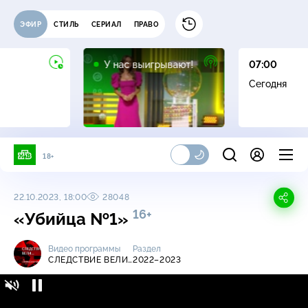
ЭФИР
СТИЛЬ
СЕРИАЛ
ПРАВО
12+
У нас выигрывают!
07:00
Сегодня
18+
22.10.2023, 18:00
28048
16+
«Убийца №1»
Видео программы
Раздел
СЛЕДСТВИЕ ВЕЛИ…
2022–2023
Следствие вели… / 2022-2023 / «Убийца №1»
16+