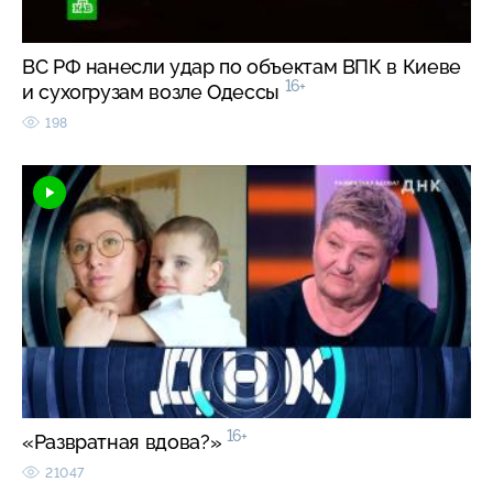
ВС РФ нанесли удар по объектам ВПК в Киеве
16+
и сухогрузам возле Одессы
198
16+
«Развратная вдова?»
21047