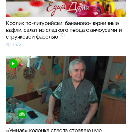
Кролик по-лигурийски, бананово-черничные
вафли, салат из сладкого перца с анчоусами и
0+
стручковой фасолью
3072
«Умная» колонка спасла страдающую