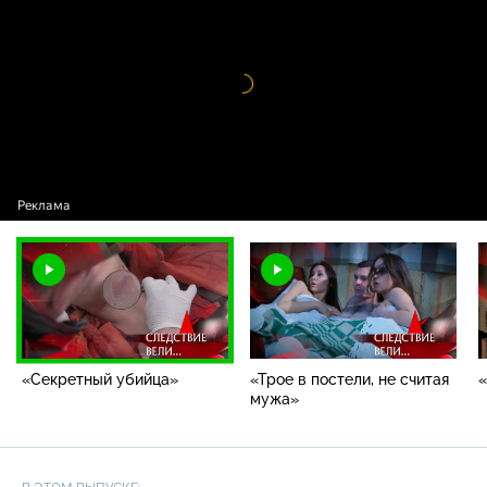
убийца»
Видео
проигрыватель
загружается.
«Секретный убийца»
«Трое в постели, не считая
«
мужа»