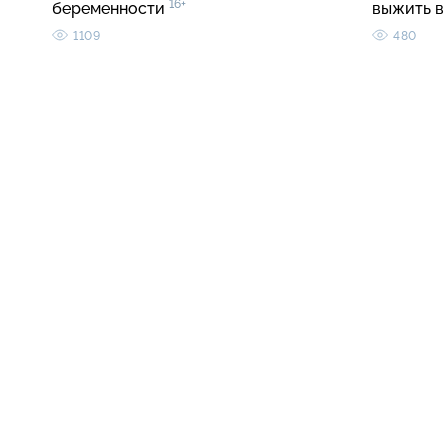
16+
беременности
выжить в
1109
480