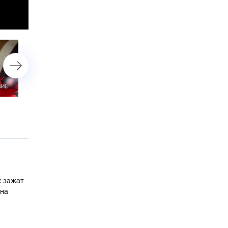
«Окаянный сын»
«Челюсти по-советски»
х зажат
 на