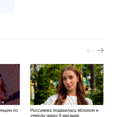
енщин по
Россиянка подавилась яблоком и
П
умерла через 9 месяцев
п