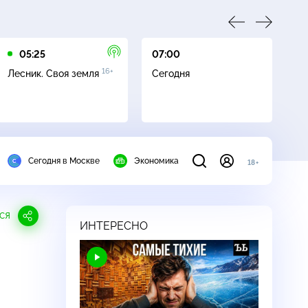
05:25
07:00
07
16+
Лесник. Своя земля
Сегодня
Ле
Сегодня в Москве
Экономика
18+
СЯ
ИНТЕРЕСНО