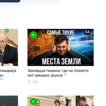
омандира
Звенящая тишина: где на планете
16+
но-
нет никаких звуков
16+
468