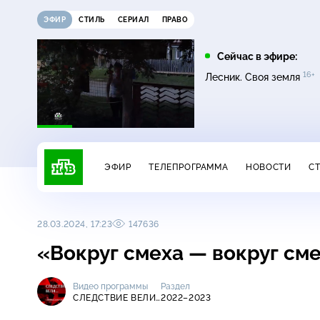
ЭФИР
СТИЛЬ
СЕРИАЛ
ПРАВО
22:35
01:45
Сейчас в эфире:
6+
16+
16+
16+
Темная лошадка
Лесник. Своя земля
Лесник. Своя земля
ЭФИР
ТЕЛЕПРОГРАММА
НОВОСТИ
С
28.03.2024, 17:23
147636
«Вокруг смеха — вокруг см
Видео программы
Раздел
СЛЕДСТВИЕ ВЕЛИ…
2022–2023