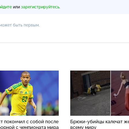
ойдите
или
зарегистрируйтесь
.
 может быть первым.
т покончил с собой после
Брюки-убийцы калечат ж
борной с чемпионата мира
всему миру