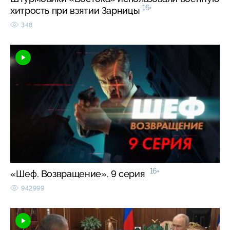
16+
хитрость при взятии Зарницы
348
16+
«Шеф. Возвращение». 9 серия
942999