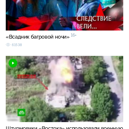
16+
«Всадник багровой ночи»
61538
Штурмовики «Востока» использовали военную