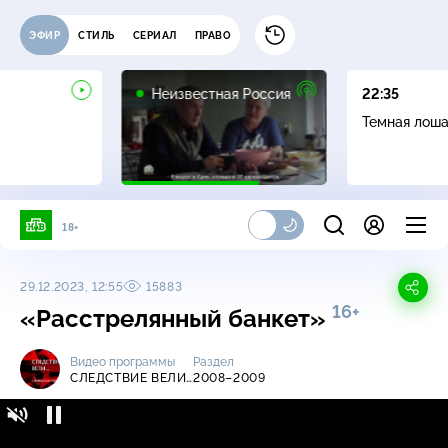
ЭФИР
СТИЛЬ
СЕРИАЛ
ПРАВО
6+
Неизвестная Россия
22:35
Темная лош
18+
29.12.2023, 12:55
15883
16+
«Расстрелянный банкет»
Видео программы
Раздел
СЛЕДСТВИЕ ВЕЛИ…
2008–2009
Следствие вели… / 2008-2009 /
16+